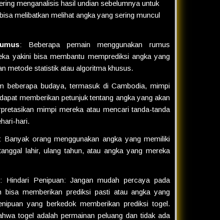
ring menganalisis hasil undian sebelumnya untuk
ni bisa melibatkan melihat angka yang sering muncul
umus
: Beberapa pemain menggunakan rumus
eka yakini bisa membantu memprediksi angka yang
n metode statistik atau algoritma khusus.
m beberapa budaya, termasuk di Cambodia, mimpi
p dapat memberikan petunjuk tentang angka yang akan
rpretasikan mimpi mereka atau mencari tanda-tanda
ari-hari.
: Banyak orang menggunakan angka yang memiliki
 tanggal lahir, ulang tahun, atau angka yang mereka
: Hindari Penipuan: Jangan mudah percaya pada
m bisa memberikan prediksi pasti atau angka yang
nipuan yang berkedok memberikan prediksi togel.
ahwa togel adalah permainan peluang dan tidak ada