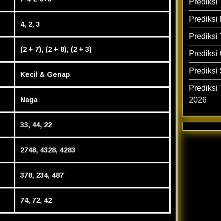
Prediksi
Prediksi
4, 2, 3
Prediksi
(2 + 7), (2 + 8), (2 + 3)
Prediksi
Prediksi
Kecil & Genap
Prediksi
Naga
2026
33, 44, 22
2748, 4328, 4283
378, 234, 487
74, 72, 42