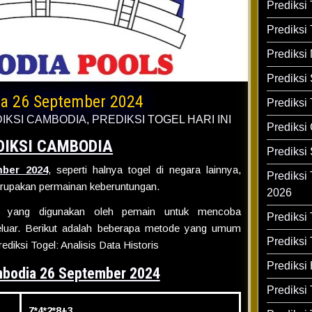
Prediksi
Prediksi
Prediksi
Prediksi
ia 26 September 2024
Prediksi
IKSI CAMBODIA
,
PREDIKSI TOGEL HARI INI
Prediksi
DIKSI CAMBODIA
Prediksi
mber 2024
, seperti halnya togel di negara lainnya,
Prediksi
erupakan permainan keberuntungan.
2026
 yang digunakan oleh pemain untuk mencoba
Prediksi
luar. Berikut adalah beberapa metode yang umum
Prediksi
iksi Togel: Analisis Data Historis
Prediksi
mbodia 26 September 2024
Prediksi
7*4*2*8+3