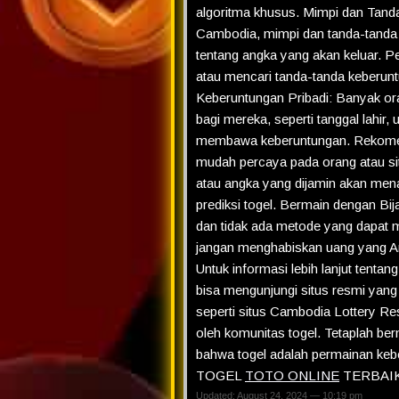
algoritma khusus. Mimpi dan Tand
Cambodia, mimpi dan tanda-tanda 
tentang angka yang akan keluar. 
atau mencari tanda-tanda keberunt
Keberuntungan Pribadi: Banyak or
bagi mereka, seperti tanggal lahir
membawa keberuntungan. Rekomend
mudah percaya pada orang atau si
atau angka yang dijamin akan me
prediksi togel. Bermain dengan Bij
dan tidak ada metode yang dapat 
jangan menghabiskan uang yang A
Untuk informasi lebih lanjut tentang
bisa mengunjungi situs resmi yang 
seperti situs Cambodia Lottery Res
oleh komunitas togel. Tetaplah be
bahwa togel adalah permainan k
TOGEL
TOTO ONLINE
TERBAI
Updated: August 24, 2024 — 10:19 pm