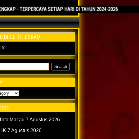
 - TERPERCAYA SETIAP HARI DI TAHUN 2024-2026
REDIKSI TELEGRAM
Y
osts
 Toto Macau 7 Agustus 2026
 HK 7 Agustus 2026