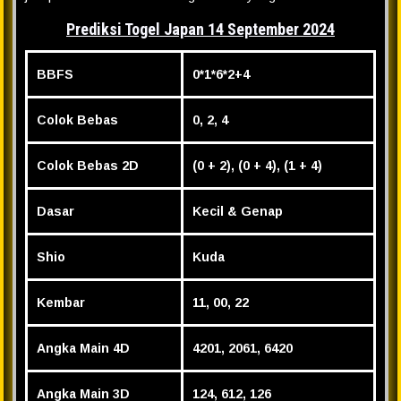
Prediksi Togel Japan 14 September 2024
BBFS
0*1*6*2+4
Colok Bebas
0, 2, 4
Colok Bebas 2D
(0 + 2), (0 + 4), (1 + 4)
Dasar
Kecil & Genap
Shio
Kuda
Kembar
11, 00, 22
Angka Main 4D
4201, 2061, 6420
Angka Main 3D
124, 612, 126