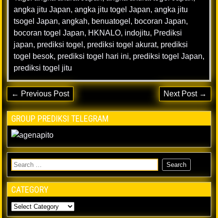
angka jitu Japan
,
angka jitu togel Japan
,
angka jitu
tsogel Japan
,
angkah
,
benuatogel
,
bocoran Japan
,
bocoran togel Japan
,
HKNALO
,
indojitu
,
Prediksi
japan
,
prediksi togel
,
prediksi togel akurat
,
prediksi
togel besok
,
prediksi togel hari ini
,
prediksi togel Japan
,
prediksi togel jitu
← Previous Post
Next Post →
GROUP PREDIKSI TELEGRAM
CATEGORY