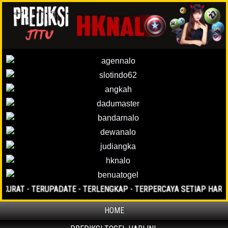
RAT - TERUPADATE - TERLENGKAP - TERPERCAYA SETIAP HARI DI 
HOME