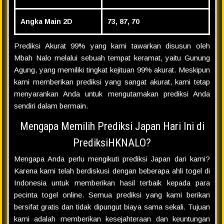
Angka Main 2D
73, 87, 70
Prediksi Akurat 99% yang kami tawarkan disusun oleh
Mbah Nalo melalui sebuah tempat keramat, yaitu Gunung
Agung, yang memiliki tingkat kejituan 99% akurat. Meskipun
kami memberikan prediksi yang sangat akurat, kami tetap
menyarankan Anda untuk mengutamakan prediksi Anda
sendiri dalam bermain.
Mengapa Memilih Prediksi Japan Hari Ini di
PrediksiHKNALO?
Mengapa Anda perlu mengikuti prediksi Japan dari kami?
Karena kami telah berdiskusi dengan beberapa ahli togel di
Indonesia untuk memberikan hasil terbaik kepada para
pecinta togel online. Semua prediksi yang kami berikan
bersifat gratis dan tidak dipungut biaya sama sekali. Tujuan
kami adalah memberikan kesejahteraan dan keuntungan