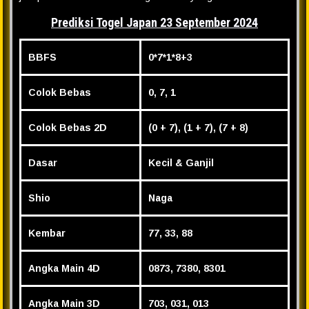
Prediksi Togel Japan 23 September 2024
BBFS
0*7*1*8+3
Colok Bebas
0, 7, 1
Colok Bebas 2D
(0 + 7), (1 + 7), (7 + 8)
Dasar
Kecil & Ganjil
Shio
Naga
Kembar
77, 33, 88
Angka Main 4D
0873, 7380, 8301
Angka Main 3D
703, 031, 013