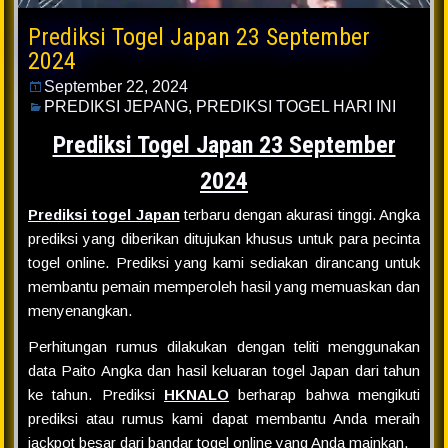
Prediksi Togel Japan 23 September
2024
September 22, 2024
PREDIKSI JEPANG
,
PREDIKSI TOGEL HARI INI
Prediksi Togel Japan 23 September
2024
Prediksi togel Japan
terbaru dengan akurasi tinggi. Angka
prediksi yang diberikan ditujukan khusus untuk para pecinta
togel online. Prediksi yang kami sediakan dirancang untuk
membantu pemain memperoleh hasil yang memuaskan dan
menyenangkan.
Perhitungan rumus dilakukan dengan teliti menggunakan
data Paito Angka dan hasil keluaran togel Japan dari tahun
ke tahun. Prediksi
HKNALO
berharap bahwa mengikuti
prediksi atau rumus kami dapat membantu Anda meraih
jackpot besar dari bandar togel online yang Anda mainkan.