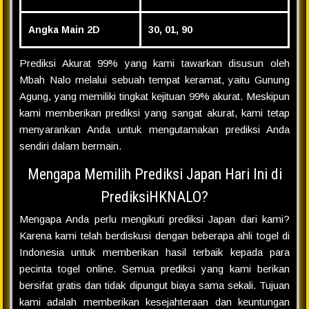
Angka Main 2D
30, 01, 90
Prediksi Akurat 99% yang kami tawarkan disusun oleh
Mbah Nalo melalui sebuah tempat keramat, yaitu Gunung
Agung, yang memiliki tingkat kejituan 99% akurat. Meskipun
kami memberikan prediksi yang sangat akurat, kami tetap
menyarankan Anda untuk mengutamakan prediksi Anda
sendiri dalam bermain.
Mengapa Memilih Prediksi Japan Hari Ini di
PrediksiHKNALO?
Mengapa Anda perlu mengikuti prediksi Japan dari kami?
Karena kami telah berdiskusi dengan beberapa ahli togel di
Indonesia untuk memberikan hasil terbaik kepada para
pecinta togel online. Semua prediksi yang kami berikan
bersifat gratis dan tidak dipungut biaya sama sekali. Tujuan
kami adalah memberikan kesejahteraan dan keuntungan