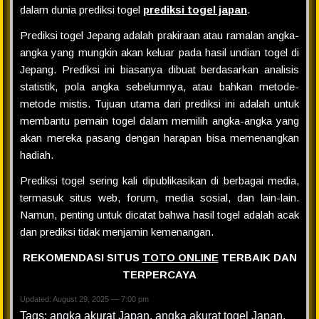
dalam dunia prediksi togel
prediksi togel japan
.
Prediksi togel Jepang adalah prakiraan atau ramalan angka-
angka yang mungkin akan keluar pada hasil undian togel di
Jepang. Prediksi ini biasanya dibuat berdasarkan analisis
statistik, pola angka sebelumnya, atau bahkan metode-
metode mistis. Tujuan utama dari prediksi ini adalah untuk
membantu pemain togel dalam memilih angka-angka yang
akan mereka pasang dengan harapan bisa memenangkan
hadiah.
Prediksi togel sering kali dipublikasikan di berbagai media,
termasuk situs web, forum, media sosial, dan lain-lain.
Namun, penting untuk dicatat bahwa hasil togel adalah acak
dan prediksi tidak menjamin kemenangan.
REKOMENDASI SITUS
TOTO ONLINE
TERBAIK DAN
TERPERCAYA
Updated: August 29, 2025 — 7:00 pm
Tags:
angka akurat Japan
,
angka akurat togel Japan
,