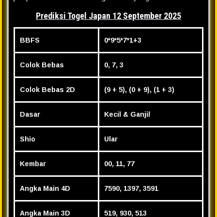
Prediksi Togel Japan 12 September 2025
BBFS
0*9*5*7*1+3
Colok Bebas
0, 7, 3
Colok Bebas 2D
(9 + 5), (0 + 9), (1 + 3)
Dasar
Kecil & Ganjil
Shio
Ular
Kembar
00, 11, 77
Angka Main 4D
7590, 1397, 3591
Angka Main 3D
519, 930, 513