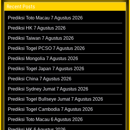
Recent Posts
Prediksi Toto Macau 7 Agustus 2026
Prediksi HK 7 Agustus 2026
Prediksi Taiwan 7 Agustus 2026
Prediksi Togel PCSO 7 Agustus 2026
Prediksi Mongolia 7 Agustus 2026
Prediksi Togel Japan 7 Agustus 2026
Prediksi China 7 Agustus 2026
Prediksi Sydney Jumat 7 Agustus 2026
Prediksi Togel Bullseye Jumat 7 Agustus 2026
Prediksi Togel Cambodia 7 Agustus 2026
Prediksi Toto Macau 6 Agustus 2026
Prediksi HK 6 Agustus 2026