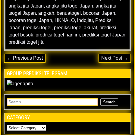
angka jitu Japan
,
angka jitu togel Japan
,
angka jitu
tsogel Japan
,
angkah
,
benuatogel
,
bocoran Japan
,
bocoran togel Japan
,
HKNALO
,
indojitu
,
Prediksi
japan
,
prediksi togel
,
prediksi togel akurat
,
prediksi
togel besok
,
prediksi togel hari ini
,
prediksi togel Japan
,
prediksi togel jitu
← Previous Post
Next Post →
GROUP PREDIKSI TELEGRAM
CATEGORY