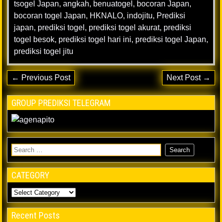
tsogel Japan
,
angkah
,
benuatogel
,
bocoran Japan
,
bocoran togel Japan
,
HKNALO
,
indojitu
,
Prediksi
japan
,
prediksi togel
,
prediksi togel akurat
,
prediksi
togel besok
,
prediksi togel hari ini
,
prediksi togel Japan
,
prediksi togel jitu
← Previous Post
Next Post →
GROUP PREDIKSI TELEGRAM
CATEGORY
Recent Posts