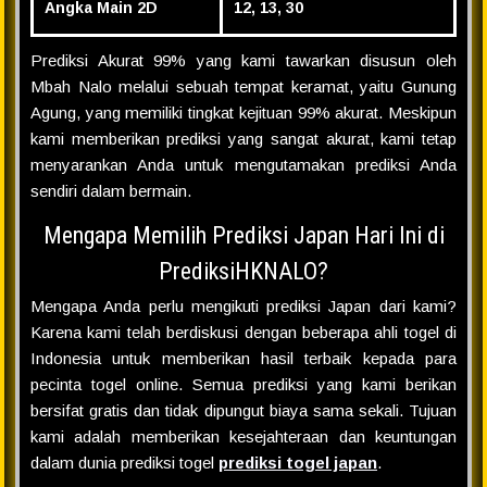
Angka Main 2D
12, 13, 30
Prediksi Akurat 99% yang kami tawarkan disusun oleh
Mbah Nalo melalui sebuah tempat keramat, yaitu Gunung
Agung, yang memiliki tingkat kejituan 99% akurat. Meskipun
kami memberikan prediksi yang sangat akurat, kami tetap
menyarankan Anda untuk mengutamakan prediksi Anda
sendiri dalam bermain.
Mengapa Memilih Prediksi Japan Hari Ini di
PrediksiHKNALO?
Mengapa Anda perlu mengikuti prediksi Japan dari kami?
Karena kami telah berdiskusi dengan beberapa ahli togel di
Indonesia untuk memberikan hasil terbaik kepada para
pecinta togel online. Semua prediksi yang kami berikan
bersifat gratis dan tidak dipungut biaya sama sekali. Tujuan
kami adalah memberikan kesejahteraan dan keuntungan
dalam dunia prediksi togel
prediksi togel japan
.