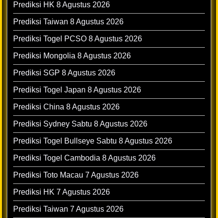
Prediksi HK 8 Agustus 2026
Prediksi Taiwan 8 Agustus 2026
Prediksi Togel PCSO 8 Agustus 2026
Prediksi Mongolia 8 Agustus 2026
Prediksi SGP 8 Agustus 2026
Prediksi Togel Japan 8 Agustus 2026
Prediksi China 8 Agustus 2026
Prediksi Sydney Sabtu 8 Agustus 2026
Prediksi Togel Bullseye Sabtu 8 Agustus 2026
Prediksi Togel Cambodia 8 Agustus 2026
Prediksi Toto Macau 7 Agustus 2026
Prediksi HK 7 Agustus 2026
Prediksi Taiwan 7 Agustus 2026