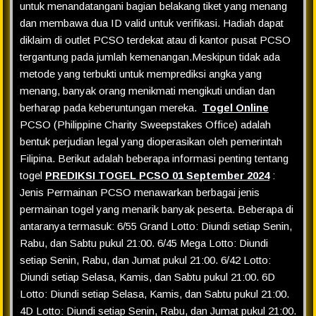
untuk menandatangani bagian belakang tiket yang menang
dan membawa dua ID valid untuk verifikasi. Hadiah dapat
diklaim di outlet PCSO terdekat atau di kantor pusat PCSO
tergantung pada jumlah kemenangan.Meskipun tidak ada
metode yang terbukti untuk memprediksi angka yang
menang, banyak orang menikmati mengikuti undian dan
berharap pada keberuntungan mereka.
Togel Online
PCSO (Philippine Charity Sweepstakes Office) adalah
bentuk perjudian legal yang dioperasikan oleh pemerintah
Filipina. Berikut adalah beberapa informasi penting tentang
togel
PREDIKSI TOGEL PCSO 01 September 2024
:
Jenis Permainan PCSO menawarkan berbagai jenis
permainan togel yang menarik banyak peserta. Beberapa di
antaranya termasuk: 6/55 Grand Lotto: Diundi setiap Senin,
Rabu, dan Sabtu pukul 21:00. 6/45 Mega Lotto: Diundi
setiap Senin, Rabu, dan Jumat pukul 21:00. 6/42 Lotto:
Diundi setiap Selasa, Kamis, dan Sabtu pukul 21:00. 6D
Lotto: Diundi setiap Selasa, Kamis, dan Sabtu pukul 21:00.
4D Lotto: Diundi setiap Senin, Rabu, dan Jumat pukul 21:00.