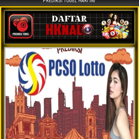
PREDIKSI TOGEL HARI INI