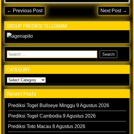
← Previous Post
Next Post →
GROUP PREDIKSI TELEGRAM
CATEGORY
Recent Posts
Prediksi Togel Bullseye Minggu 9 Agustus 2026
Prediksi Togel Cambodia 9 Agustus 2026
Prediksi Toto Macau 8 Agustus 2026