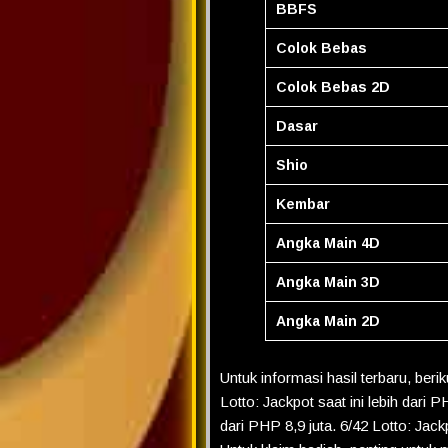
BBFS
Colok Bebas
Colok Bebas 2D
Dasar
Shio
Kembar
Angka Main 4D
Angka Main 3D
Angka Main 2D
Untuk informasi hasil terbaru, beri
Lotto: Jackpot saat ini lebih dari P
dari PHP 8,9 juta. 6/42 Lotto: Ja