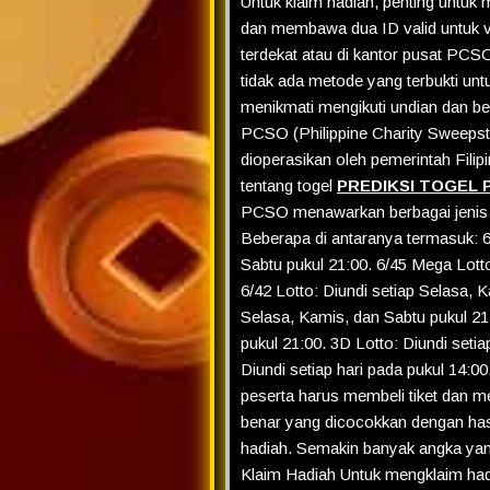
Untuk klaim hadiah, penting untuk
dan membawa dua ID valid untuk ve
terdekat atau di kantor pusat PC
tidak ada metode yang terbukti u
menikmati mengikuti undian dan 
PCSO (Philippine Charity Sweepsta
dioperasikan oleh pemerintah Filip
tentang togel
PREDIKSI TOGEL P
PCSO menawarkan berbagai jenis 
Beberapa di antaranya termasuk: 6
Sabtu pukul 21:00. 6/45 Mega Lotto
6/42 Lotto: Diundi setiap Selasa, 
Selasa, Kamis, dan Sabtu pukul 21
pukul 21:00. 3D Lotto: Diundi setia
Diundi setiap hari pada pukul 14:0
peserta harus membeli tiket dan 
benar yang dicocokkan dengan ha
hadiah. Semakin banyak angka yan
Klaim Hadiah Untuk mengklaim ha