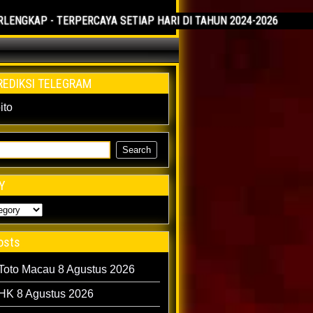
P - TERPERCAYA SETIAP HARI DI TAHUN 2024-2026
REDIKSI TELEGRAM
Y
osts
 Toto Macau 8 Agustus 2026
 HK 8 Agustus 2026