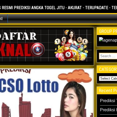
PREDIKSI ANGKA TOGEL JITU - AKURAT - TERUPADATE - TERLENGKA
NI
GROUP P
CATEGOR
Recent P
Prediksi
Prediksi