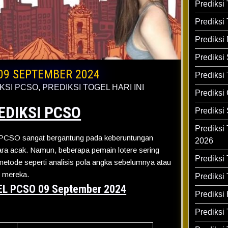
Prediksi
Prediksi
Prediksi
Prediksi
 09 SEPTEMBER 2024
Prediksi
KSI PCSO
,
PREDIKSI TOGEL HARI INI
Prediksi
EDIKSI PCSO
Prediksi
Prediksi
e PCSO sangat bergantung pada keberuntungan
2026
cara acak. Namun, beberapa pemain lotere sering
Prediksi
tode seperti analisis pola angka sebelumnya atau
i mereka.
Prediksi
EL PCSO 09 September 2024
Prediksi
Prediksi