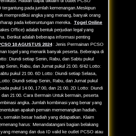
rifikasi. Hadiah dapat diklaim di outlet PCSO
SO tergantung pada jumlah kemenangan.Meskipun
ntuk memprediksi angka yang menang, banyak orang
berharap pada keberuntungan mereka.
Togel Online
kes Office) adalah bentuk perjudian legal yang
ina. Berikut adalah beberapa informasi penting
PCSO 10 AGUSTUS 2024
: Jenis Permainan PCSO
nan togel yang menarik banyak peserta. Beberapa di
tto: Diundi setiap Senin, Rabu, dan Sabtu pukul
iap Senin, Rabu, dan Jumat pukul 21:00. 6/42 Lotto:
abtu pukul 21:00. 6D Lotto: Diundi setiap Selasa,
Lotto: Diundi setiap Senin, Rabu, dan Jumat pukul
 pada pukul 14:00, 17:00, dan 21:00. 2D Lotto: Diundi
0, dan 21:00. Cara Bermain Untuk bermain, peserta
kombinasi angka. Jumlah kombinasi yang benar yang
menentukan apakah pemain memenangkan hadiah.
 semakin besar hadiah yang didapatkan. Klaim
pemenang harus: Menandatangani bagian belakang
 yang menang dan dua ID valid ke outlet PCSO atau