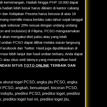
mlah kemenangan. Hadiah hingga PHP 10.000 dapat
ra hadiah lebih besar harus diklaim di kantor cabang
 dan Kebijakan Peserta harus berusia di atas 18
enang memiliki masa berlaku satu tahun sejak tanggal
 pajak sebesar 20% sesuai dengan undang-undang
on and Inclusion) di Filipina. PCSO mengutamakan
k akan mengakui tiket palsu atau yang telah
l undian PCSO dapat dilihat melalui siaran langsung
acebook dan Twitter. Hasil juga dipublikasikan di
asi lebih lanjut dan hasil undian terbaru, Anda dapat
 atau situs web lainnya yang menampilkan hasil
NDASI SITUS
TOTO ONLINE
TERBAIK DAN
a akurat togel PCSO
,
angka jitu PCSO
,
angka
gel PCSO
,
angkah
,
benuatogel
,
bocoran PCSO
,
,
indojitu
,
prediksi PCSO
,
prediksi togel
,
prediksi
k
,
prediksi togel hari ini
,
prediksi togel jitu
,