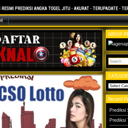
PREDIKSI ANGKA TOGEL JITU - AKURAT - TERUPADATE - TERLENGKA
NI
GROUP P
CATEGOR
Recent P
Prediksi
Prediksi