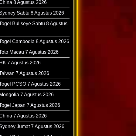
 China 8 Agustus 2026
 Sydney Sabtu 8 Agustus 2026
 Togel Bullseye Sabtu 8 Agustus
 Togel Cambodia 8 Agustus 2026
 Toto Macau 7 Agustus 2026
 HK 7 Agustus 2026
 Taiwan 7 Agustus 2026
 Togel PCSO 7 Agustus 2026
 Mongolia 7 Agustus 2026
 Togel Japan 7 Agustus 2026
 China 7 Agustus 2026
 Sydney Jumat 7 Agustus 2026