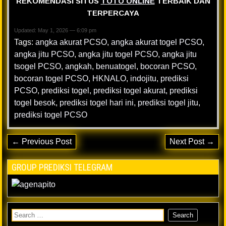
REKOMENDASI SITUS
TOTO ONLINE
TERBAIK DAN
TERPERCAYA
Updated: May 1, 2026 — 6:09 pm
Tags:
angka akurat PCSO
,
angka akurat togel PCSO
,
angka jitu PCSO
,
angka jitu togel PCSO
,
angka jitu
tsogel PCSO
,
angkah
,
benuatogel
,
bocoran PCSO
,
bocoran togel PCSO
,
HKNALO
,
indojitu
,
prediksi
PCSO
,
prediksi togel
,
prediksi togel akurat
,
prediksi
togel besok
,
prediksi togel hari ini
,
prediksi togel jitu
,
prediksi togel PCSO
← Previous Post
Next Post →
GROUP PREDIKSI TELEGRAM