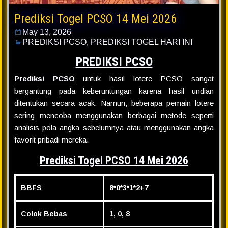
Prediksi Togel PCSO 14 Mei 2026
May 13, 2026
PREDIKSI PCSO
,
PREDIKSI TOGEL HARI INI
PREDIKSI PCSO
Prediksi PCSO
untuk hasil lotere PCSO sangat
bergantung pada keberuntungan karena hasil undian
ditentukan secara acak. Namun, beberapa pemain lotere
sering mencoba menggunakan berbagai metode seperti
analisis pola angka sebelumnya atau menggunakan angka
favorit pribadi mereka.
Prediksi Togel PCSO 14 Mei 2026
BBFS
8*0*3*1*2+7
Colok Bebas
1, 0, 8