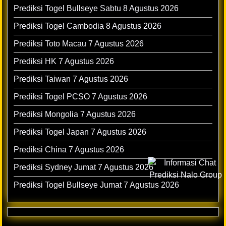
Prediksi Togel Bullseye Sabtu 8 Agustus 2026
Prediksi Togel Cambodia 8 Agustus 2026
Prediksi Toto Macau 7 Agustus 2026
Prediksi HK 7 Agustus 2026
Prediksi Taiwan 7 Agustus 2026
Prediksi Togel PCSO 7 Agustus 2026
Prediksi Mongolia 7 Agustus 2026
Prediksi Togel Japan 7 Agustus 2026
Prediksi China 7 Agustus 2026
Prediksi Sydney Jumat 7 Agustus 2026
Prediksi Togel Bullseye Jumat 7 Agustus 2026