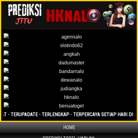
- TERUPADATE - TERLENGKAP - TERPERCAYA SETIAP HARI DI TAHU
HOME