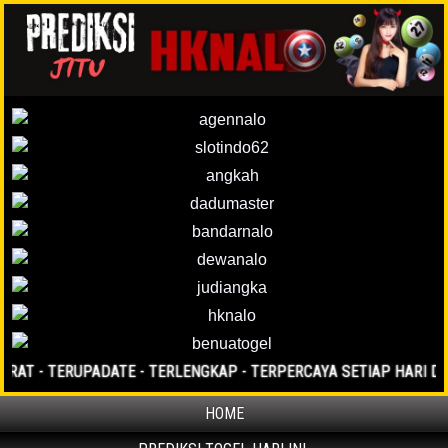
T - TERUPADATE - TERLENGKAP - TERPERCAYA SETIAP HARI DI TAH
HOME