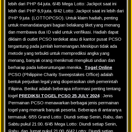
lebih dari PHP 64 juta. 6/45 Mega Lotto: Jackpot saat ini
lebih dari PHP 8,9 juta. 6/42 Lotto: Jackpot saat ini lebih dari
PHP 9 juta (LOTTOPCSO). Untuk klaim hadiah, penting
untuk menandatangani bagian belakang tiket yang menang
dan membawa dua ID valid untuk verifikasi. Hadiah dapat
diklaim di outlet PCSO terdekat atau di kantor pusat PCSO
tergantung pada jumlah kemenangan.Meskipun tidak ada
metode yang terbukti untuk memprediksi angka yang
menang, banyak orang menikmati mengikuti undian dan
berharap pada keberuntungan mereka.
Togel Online
PCSO (Philippine Charity Sweepstakes Office) adalah
bentuk perjudian legal yang dioperasikan oleh pemerintah
Filipina. Berikut adalah beberapa informasi penting tentang
togel
PREDIKSI TOGEL PCSO 25 JULY 2024
: Jenis
Permainan PCSO menawarkan berbagai jenis permainan
togel yang menarik banyak peserta. Beberapa di antaranya
termasuk: 6/55 Grand Lotto: Diundi setiap Senin, Rabu, dan
Sabtu pukul 21:00. 6/45 Mega Lotto: Diundi setiap Senin,
Rabu, dan Jumat pukul 21:00. 6/42 Lotto: Diundi setiap