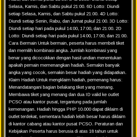
Selasa, Kamis, dan Sabtu pukul 21:00. 6D Lotto: Diundi
setiap Selasa, Kamis, dan Sabtu pukul 21:00. 4D Lotto:
Diundi setiap Senin, Rabu, dan Jumat pukul 21:00. 3D Lotto:
Diundi setiap hari pada pukul 14:00, 17:00, dan 21:00. 2D
Lotto: Diundi setiap hari pada pukul 14:00, 17:00, dan 21:00.
Cara Bermain Untuk bermain, peserta harus membeli tiket
dan memilih kombinasi angka. Jumlah kombinasi yang
benar yang dicocokkan dengan hasil undian menentukan
apakah pemain memenangkan hadiah. Semakin banyak
angka yang cocok, semakin besar hadiah yang didapatkan.
Klaim Hadiah Untuk mengklaim hadiah, pemenang harus:
Menandatangani bagian belakang tiket yang menang.
Membawa tiket yang menang dan dua ID valid ke outlet
PCSO atau kantor pusat, tergantung pada jumlah
kemenangan. Hadiah hingga PHP 10.000 dapat diklaim di
outlet terdekat, sementara hadiah lebih besar harus diklaim
di kantor cabang atau kantor pusat PCSO. Peraturan dan
Kebijakan Peserta harus berusia di atas 18 tahun untuk