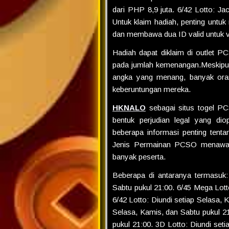
dari PHP 8,9 juta. 6/42 Lotto: J
Untuk klaim hadiah, penting untu
dan membawa dua ID valid untuk ve
Hadiah dapat diklaim di outlet P
pada jumlah kemenangan.Meskipun
angka yang menang, banyak oran
keberuntungan mereka.
HKNALO
sebagai situs togel PC
bentuk perjudian legal yang diop
beberapa informasi penting tent
Jenis Permainan PCSO menawark
banyak peserta.
Beberapa di antaranya termasuk:
Sabtu pukul 21:00. 6/45 Mega Lott
6/42 Lotto: Diundi setiap Selasa, 
Selasa, Kamis, dan Sabtu pukul 21
pukul 21:00. 3D Lotto: Diundi seti