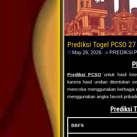
Prediksi Togel PCSO 27
May 26, 2026
PREDIKSI 
P
Prediksi PCSO
untuk hasil lot
karena hasil undian ditentukan 
mencoba menggunakan berbagai me
menggunakan angka favorit pribad
Prediksi 
BBFS