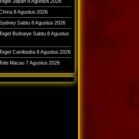
 Togel Japan 8 Agustus 2026
 China 8 Agustus 2026
 Sydney Sabtu 8 Agustus 2026
 Togel Bullseye Sabtu 8 Agustus
 Togel Cambodia 8 Agustus 2026
 Toto Macau 7 Agustus 2026