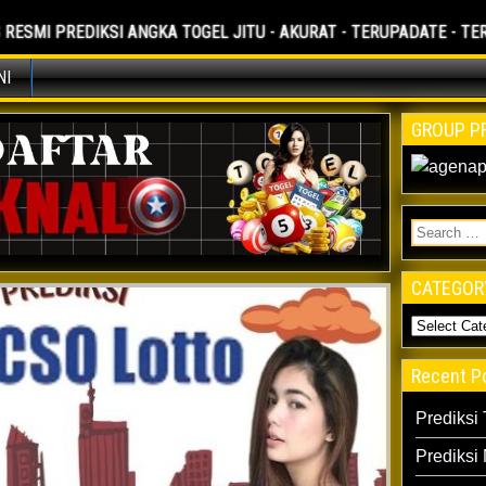
REDIKSI ANGKA TOGEL JITU - AKURAT - TERUPADATE - TERLENGKAP
NI
GROUP P
CATEGOR
Recent P
Prediksi
Prediksi