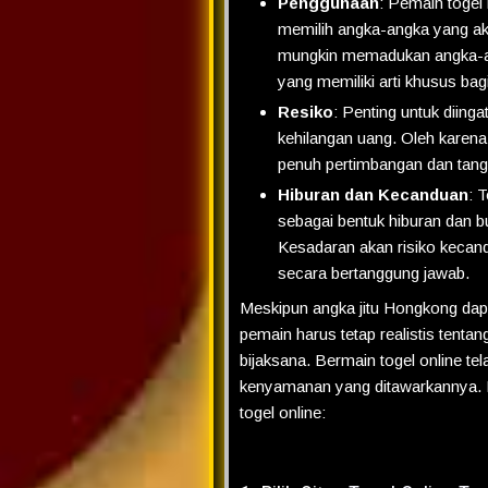
Penggunaan
: Pemain togel
memilih angka-angka yang ak
mungkin memadukan angka-ang
yang memiliki arti khusus bag
Resiko
: Penting untuk diinga
kehilangan uang. Oleh karena
penuh pertimbangan dan tang
Hiburan dan Kecanduan
: 
sebagai bentuk hiburan dan b
Kesadaran akan risiko kecand
secara bertanggung jawab.
Meskipun angka jitu Hongkong da
pemain harus tetap realistis tenta
bijaksana. Bermain togel online t
kenyamanan yang ditawarkannya. 
togel online: