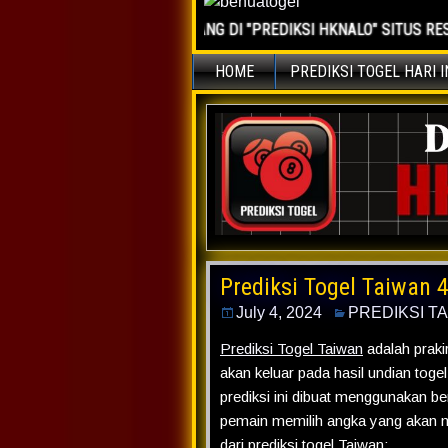
SELAMAT DATANG DI "PREDIKSI HKNALO" SITUS RESMI PREDIKS
HOME
PREDIKSI TOGEL HARI I
Prediksi Togel Taiwan 
July 4, 2024
PREDIKSI T
Prediksi Togel Taiwan
adalah praki
akan keluar pada hasil undian togel 
prediksi ini dibuat menggunakan 
pemain memilih angka yang akan m
dari prediksi togel Taiwan: