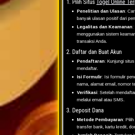
1. Pilih Situs
Togel Online Te
Penelitian dan Ulasan
: Car
banyak ulasan positif dari pem
Legalitas dan Keamanan
:
menggunakan sistem keamanan
transaksi Anda.
2. Daftar dan Buat Akun
Pendaftaran
: Kunjungi situs
mendaftar.
Isi Formulir
: Isi formulir pe
nama, alamat email, nomor tel
Verifikasi
: Setelah mendafta
melalui email atau SMS.
3. Deposit Dana
Metode Pembayaran
: Pili
transfer bank, kartu kredit, d