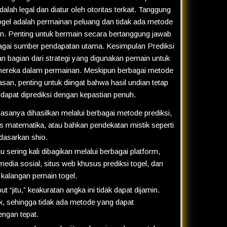
dalah legal dan diatur oleh otoritas terkait. Tanggung
gel adalah permainan peluang dan tidak ada metode
. Penting untuk bermain secara bertanggung jawab
agai sumber pendapatan utama. Kesimpulan Prediksi
 bagian dari strategi yang digunakan pemain untuk
ereka dalam permainan. Meskipun berbagai metode
an, penting untuk diingat bahwa hasil undian tetap
k dapat diprediksi dengan kepastian penuh.
biasanya dihasilkan melalui berbagai metode prediksi,
umus matematika, atau bahkan pendekatan mistik seperti
rdasarkan shio.
itu sering kali dibagikan melalui berbagai platform,
edia sosial, situs web khusus prediksi togel, dan
i kalangan pemain togel.
t “jitu,” keakuratan angka ini tidak dapat dijamin.
ak, sehingga tidak ada metode yang dapat
engan tepat.