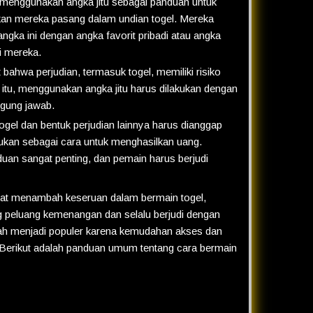
 menggunakan angka jitu sebagai panduan untuk
an mereka pasang dalam undian togel. Mereka
ka ini dengan angka favorit pribadi atau angka
i mereka.
t bahwa perjudian, termasuk togel, memiliki risiko
 itu, menggunakan angka jitu harus dilakukan dengan
gung jawab.
Togel dan bentuk perjudian lainnya harus dianggap
ukan sebagai cara untuk menghasilkan uang.
uan sangat penting, dan pemain harus berjudi
pat menambah keseruan dalam bermain togel,
ng peluang kemenangan dan selalu berjudi dengan
elah menjadi populer karena kemudahan akses dan
Berikut adalah panduan umum tentang cara bermain