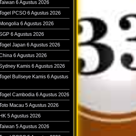
 Taiwan 6 Agustus 2026
 Togel PCSO 6 Agustus 2026
 Mongolia 6 Agustus 2026
 SGP 6 Agustus 2026
 Togel Japan 6 Agustus 2026
 China 6 Agustus 2026
 Sydney Kamis 6 Agustus 2026
 Togel Bullseye Kamis 6 Agustus
 Togel Cambodia 6 Agustus 2026
 Toto Macau 5 Agustus 2026
 HK 5 Agustus 2026
 Taiwan 5 Agustus 2026