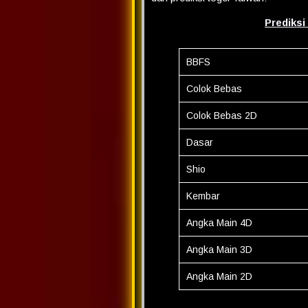
Prediksi
BBFS
Colok Bebas
Colok Bebas 2D
Dasar
Shio
Kembar
Angka Main 4D
Angka Main 3D
Angka Main 2D