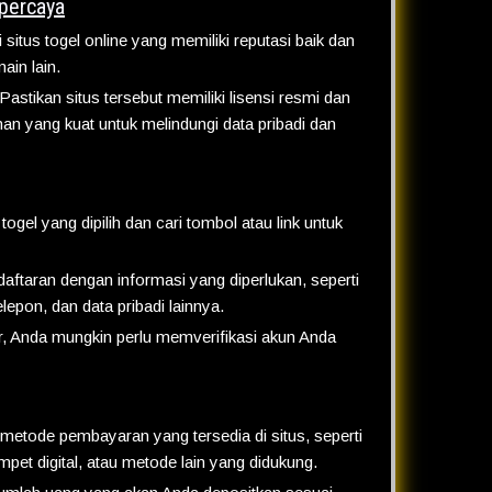
rpercaya
i situs togel online yang memiliki reputasi baik dan
ain lain.
 Pastikan situs tersebut memiliki lisensi resmi dan
 yang kuat untuk melindungi data pribadi dan
 togel yang dipilih dan cari tombol atau link untuk
ndaftaran dengan informasi yang diperlukan, seperti
epon, dan data pribadi lainnya.
r, Anda mungkin perlu memverifikasi akun Anda
h metode pembayaran yang tersedia di situs, seperti
ompet digital, atau metode lain yang didukung.