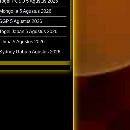
 Togel PCSO 5 Agustus 2026
 Mongolia 5 Agustus 2026
 SGP 5 Agustus 2026
 Togel Japan 5 Agustus 2026
 China 5 Agustus 2026
 Sydney Rabu 5 Agustus 2026