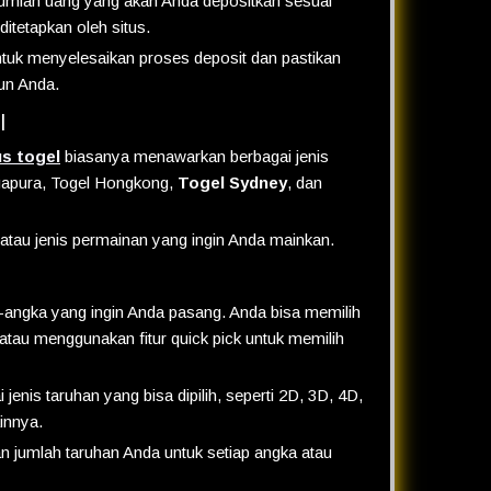
jumlah uang yang akan Anda depositkan sesuai
tetapkan oleh situs.
 untuk menyelesaikan proses deposit dan pastikan
un Anda.
l
us togel
biasanya menawarkan berbagai jenis
ngapura, Togel Hongkong,
Togel Sydney
, dan
n atau jenis permainan yang ingin Anda mainkan.
-angka yang ingin Anda pasang. Anda bisa memilih
 atau menggunakan fitur quick pick untuk memilih
 jenis taruhan yang bisa dipilih, seperti 2D, 3D, 4D,
ainnya.
an jumlah taruhan Anda untuk setiap angka atau