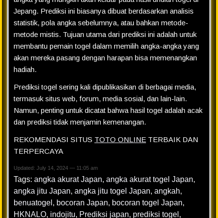
Jepang. Prediksi ini biasanya dibuat berdasarkan analisis
statistik, pola angka sebelumnya, atau bahkan metode-
metode mistis. Tujuan utama dari prediksi ini adalah untuk
membantu pemain togel dalam memilih angka-angka yang
akan mereka pasang dengan harapan bisa memenangkan
hadiah.
Prediksi togel sering kali dipublikasikan di berbagai media,
termasuk situs web, forum, media sosial, dan lain-lain.
Namun, penting untuk dicatat bahwa hasil togel adalah acak
dan prediksi tidak menjamin kemenangan.
REKOMENDASI SITUS
TOTO ONLINE
TERBAIK DAN
TERPERCAYA
Updated: July 14, 2024 — 11:05 am
Tags:
angka akurat Japan
,
angka akurat togel Japan
,
angka jitu Japan
,
angka jitu togel Japan
,
angkah
,
benuatogel
,
bocoran Japan
,
bocoran togel Japan
,
HKNALO
,
indojitu
,
Prediksi japan
,
prediksi togel
,