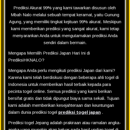
Prediksi Akurat 99% yang kami tawarkan disusun oleh
Mbah Nalo melalui sebuah tempat keramat, yaitu Gunung
Agung, yang memiliki tingkat kejituan 99% akurat. Meskipun
kami memberikan prediksi yang sangat akurat, kami tetap
menyarankan Anda untuk mengutamakan prediksi Anda
sendiri dalam bermain.
Mengapa Memilih Prediksi Japan Hari Ini di
PrediksiHKNALO?
Mengapa Anda perlu mengikuti prediksi Japan dari kami?
Karena kami telah berdiskusi dengan beberapa ahli togel di
Indonesia untuk memberikan hasil terbaik kepada para
pecinta togel online. Semua prediksi yang kami berikan
bersifat gratis dan tidak dipungut biaya sama sekali. Tujuan
kami adalah memberikan kesejahteraan dan keuntungan
dalam dunia prediksi togel
prediksi togel japan
.
Prediksi togel Jepang adalah prakiraan atau ramalan angka-
angka yang mungkin akan keluar pada hasil undian togel di