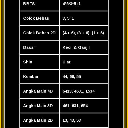
BBFS
4*6*3*5+1
Colok Bebas
3, 5, 1
Colok Bebas 2D
(4 + 6), (3 + 6), (1 + 6)
Dasar
Kecil & Ganjil
Shio
Ular
Kembar
44, 66, 55
Angka Main 4D
6413, 4631, 1534
Angka Main 3D
461, 631, 654
Angka Main 2D
13, 43, 53