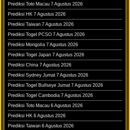
Prediksi Toto Macau 7 Agustus 2026
Prediksi HK 7 Agustus 2026
Prediksi Taiwan 7 Agustus 2026
Prediksi Togel PCSO 7 Agustus 2026
Prediksi Mongolia 7 Agustus 2026
Prediksi Togel Japan 7 Agustus 2026
Prediksi China 7 Agustus 2026
Prediksi Sydney Jumat 7 Agustus 2026
Prediksi Togel Bullseye Jumat 7 Agustus 2026
Prediksi Togel Cambodia 7 Agustus 2026
Prediksi Toto Macau 6 Agustus 2026
Prediksi HK 6 Agustus 2026
Prediksi Taiwan 6 Agustus 2026