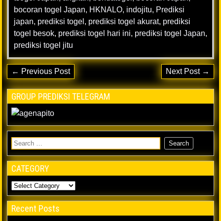
bocoran togel Japan
,
HKNALO
,
indojitu
,
Prediksi
japan
,
prediksi togel
,
prediksi togel akurat
,
prediksi
togel besok
,
prediksi togel hari ini
,
prediksi togel Japan
,
prediksi togel jitu
← Previous Post
Next Post →
GROUP PREDIKSI TELEGRAM
CATEGORY
Recent Posts