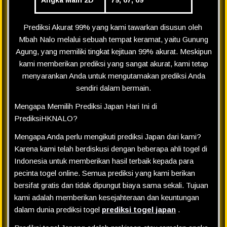
Angka Main 2D
79, 67, 69
Prediksi Akurat 99% yang kami tawarkan disusun oleh
Mbah Nalo melalui sebuah tempat keramat, yaitu Gunung
Agung, yang memiliki tingkat kejituan 99% akurat. Meskipun
kami memberikan prediksi yang sangat akurat, kami tetap
menyarankan Anda untuk mengutamakan prediksi Anda
sendiri dalam bermain.
Mengapa Memilih Prediksi Japan Hari Ini di
PrediksiHKNALO?
Mengapa Anda perlu mengikuti prediksi Japan dari kami?
Karena kami telah berdiskusi dengan beberapa ahli togel di
Indonesia untuk memberikan hasil terbaik kepada para
pecinta togel online. Semua prediksi yang kami berikan
bersifat gratis dan tidak dipungut biaya sama sekali. Tujuan
kami adalah memberikan kesejahteraan dan keuntungan
dalam dunia prediksi togel
prediksi togel japan
.