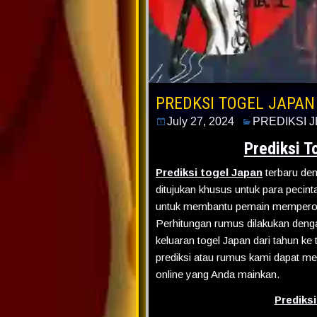
PREDKSI TOGEL JAPAN 
July 27, 2024
PREDIKSI 
Prediksi T
Prediksi togel Japan
terbaru den
ditujukan khusus untuk para pecint
untuk membantu pemain memperol
Perhitungan rumus dilakukan denga
keluaran togel Japan dari tahun ke
prediksi atau rumus kami dapat me
online yang Anda mainkan.
Prediksi