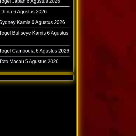
 Togel Japan 6 Agustus 2026
 China 6 Agustus 2026
 Sydney Kamis 6 Agustus 2026
 Togel Bullseye Kamis 6 Agustus
 Togel Cambodia 6 Agustus 2026
 Toto Macau 5 Agustus 2026