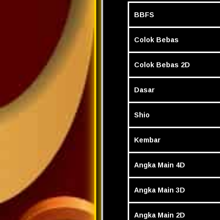
BBFS
Colok Bebas
Colok Bebas 2D
Dasar
Shio
Kembar
Angka Main 4D
Angka Main 3D
Angka Main 2D