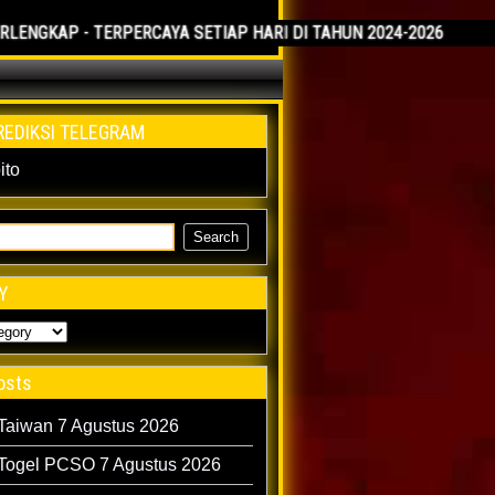
AP - TERPERCAYA SETIAP HARI DI TAHUN 2024-2026
REDIKSI TELEGRAM
Y
osts
 Taiwan 7 Agustus 2026
 Togel PCSO 7 Agustus 2026