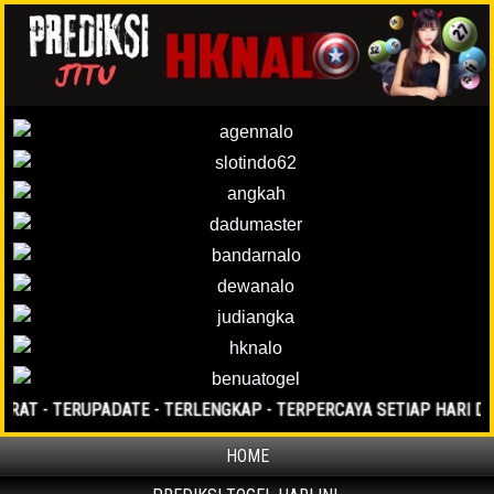
T - TERUPADATE - TERLENGKAP - TERPERCAYA SETIAP HARI DI TA
HOME