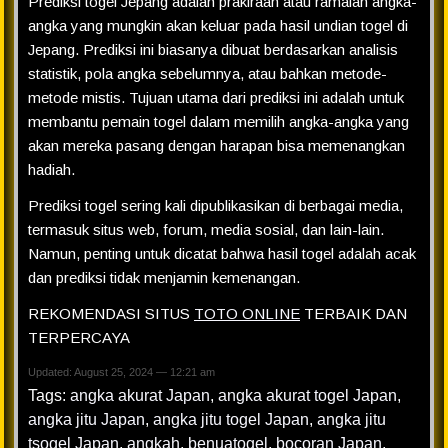
Prediksi togel Jepang adalah prakiraan atau ramalan angka-
angka yang mungkin akan keluar pada hasil undian togel di
Jepang. Prediksi ini biasanya dibuat berdasarkan analisis
statistik, pola angka sebelumnya, atau bahkan metode-
metode mistis. Tujuan utama dari prediksi ini adalah untuk
membantu pemain togel dalam memilih angka-angka yang
akan mereka pasang dengan harapan bisa memenangkan
hadiah.
Prediksi togel sering kali dipublikasikan di berbagai media,
termasuk situs web, forum, media sosial, dan lain-lain.
Namun, penting untuk dicatat bahwa hasil togel adalah acak
dan prediksi tidak menjamin kemenangan.
REKOMENDASI SITUS
TOTO ONLINE
TERBAIK DAN
TERPERCAYA
Updated: August 25, 2024 — 12:21 am
Tags:
angka akurat Japan
,
angka akurat togel Japan
,
angka jitu Japan
,
angka jitu togel Japan
,
angka jitu
tsogel Japan
,
angkah
,
benuatogel
,
bocoran Japan
,