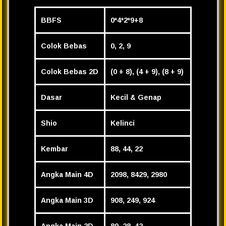
BBFS
0*4*2*9+8
Colok Bebas
0, 2, 9
Colok Bebas 2D
(0 + 8), (4 + 9), (8 + 9)
Dasar
Kecil & Genap
Shio
Kelinci
Kembar
88, 44, 22
Angka Main 4D
2098, 8429, 2980
Angka Main 3D
908, 249, 924