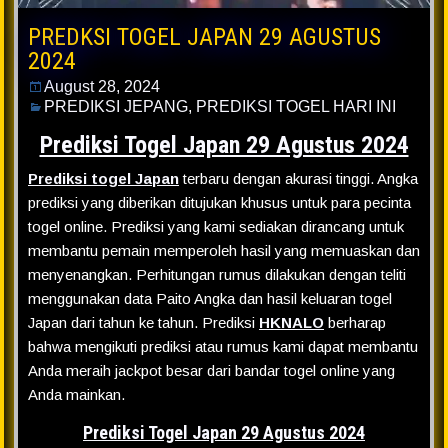
PREDKSI TOGEL JAPAN 29 AGUSTUS
2024
August 28, 2024
PREDIKSI JEPANG
,
PREDIKSI TOGEL HARI INI
Prediksi Togel Japan 29 Agustus 2024
Prediksi togel Japan
terbaru dengan akurasi tinggi. Angka
prediksi yang diberikan ditujukan khusus untuk para pecinta
togel online. Prediksi yang kami sediakan dirancang untuk
membantu pemain memperoleh hasil yang memuaskan dan
menyenangkan. Perhitungan rumus dilakukan dengan teliti
menggunakan data Paito Angka dan hasil keluaran togel
Japan dari tahun ke tahun. Prediksi
HKNALO
berharap
bahwa mengikuti prediksi atau rumus kami dapat membantu
Anda meraih jackpot besar dari bandar togel online yang
Anda mainkan.
Prediksi Togel Japan 29 Agustus 2024