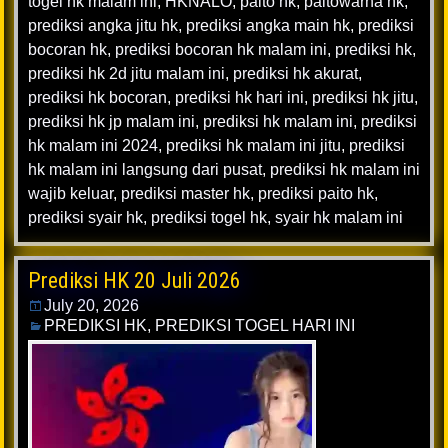
togel hk malam ini
,
HKNALO
,
paito hk
,
paitowarna hk
,
prediksi angka jitu hk
,
prediksi angka main hk
,
prediksi
bocoran hk
,
prediksi bocoran hk malam ini
,
prediksi hk
,
prediksi hk 2d jitu malam ini
,
prediksi hk akurat
,
prediksi hk bocoran
,
prediksi hk hari ini
,
prediksi hk jitu
,
prediksi hk jp malam ini
,
prediksi hk malam ini
,
prediksi
hk malam ini 2024
,
prediksi hk malam ini jitu
,
prediksi
hk malam ini langsung dari pusat
,
prediksi hk malam ini
wajib keluar
,
prediksi master hk
,
prediksi paito hk
,
prediksi syair hk
,
prediksi togel hk
,
syair hk malam ini
Prediksi HK 20 Juli 2026
July 20, 2026
PREDIKSI HK
,
PREDIKSI TOGEL HARI INI