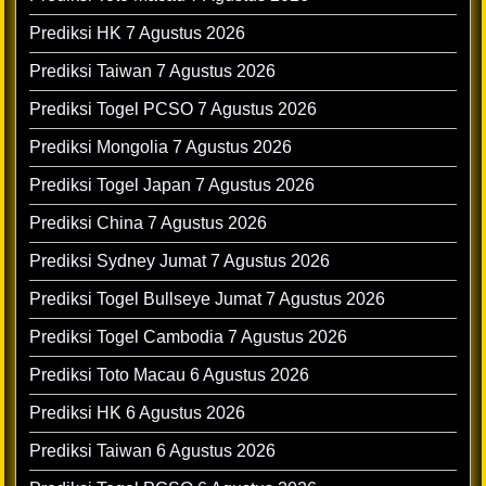
Prediksi HK 7 Agustus 2026
Prediksi Taiwan 7 Agustus 2026
Prediksi Togel PCSO 7 Agustus 2026
Prediksi Mongolia 7 Agustus 2026
Prediksi Togel Japan 7 Agustus 2026
Prediksi China 7 Agustus 2026
Prediksi Sydney Jumat 7 Agustus 2026
Prediksi Togel Bullseye Jumat 7 Agustus 2026
Prediksi Togel Cambodia 7 Agustus 2026
Prediksi Toto Macau 6 Agustus 2026
Prediksi HK 6 Agustus 2026
Prediksi Taiwan 6 Agustus 2026