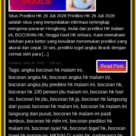
Situs Prediksi HK 26 Juli 2026 Prediksi HK 26 Juli 2026
adalah situs yang menyediakan informasi terlengkap
mengenai pasaran Hongkong, mulai dari prediksi HK malam
ini, BOCORAN HK, hingga hasil HK terbaru. Kami memahami
keluhan para bettor yang kesulitan menemukan prediksi yang
akurat dan cepat. Di sini, prediksi togel angka diracik dengan
cermat oleh para […]
Updated: June 30, 2026 — 3:08 pm
Read Post
Tags:
angka bocoran hk malam ini
,
bocoran angka hk
,
bocoran angka hk malam ini
,
bocoran angka jitu prediksi hk malam ini
,
bocoran hk
,
bocoran hk 100 persen jitu malam ini
,
bocoran hk hari
ini
,
bocoran hk jitu
,
bocoran hk jp
,
bocoran hk langsung
dari pusat
,
bocoran hk malam ini
,
bocoran hk malam ini
langsung dari pusat
,
bocoran hk malam ini pasti
tembus
,
bocoran hk mlm ini
,
bocoran prediksi hk
malam ini
,
bocoran syair hk
,
bocoran togel hk
,
bocoran
togel hk malam ini
,
HKNALO
,
paito hk
,
paitowarna hk
,