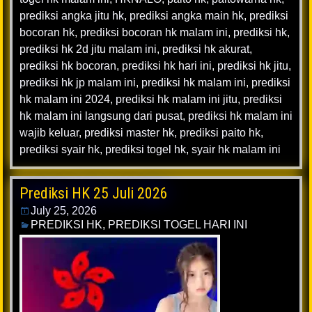
prediksi angka jitu hk
,
prediksi angka main hk
,
prediksi
bocoran hk
,
prediksi bocoran hk malam ini
,
prediksi hk
,
prediksi hk 2d jitu malam ini
,
prediksi hk akurat
,
prediksi hk bocoran
,
prediksi hk hari ini
,
prediksi hk jitu
,
prediksi hk jp malam ini
,
prediksi hk malam ini
,
prediksi
hk malam ini 2024
,
prediksi hk malam ini jitu
,
prediksi
hk malam ini langsung dari pusat
,
prediksi hk malam ini
wajib keluar
,
prediksi master hk
,
prediksi paito hk
,
prediksi syair hk
,
prediksi togel hk
,
syair hk malam ini
Prediksi HK 25 Juli 2026
July 25, 2026
PREDIKSI HK
,
PREDIKSI TOGEL HARI INI