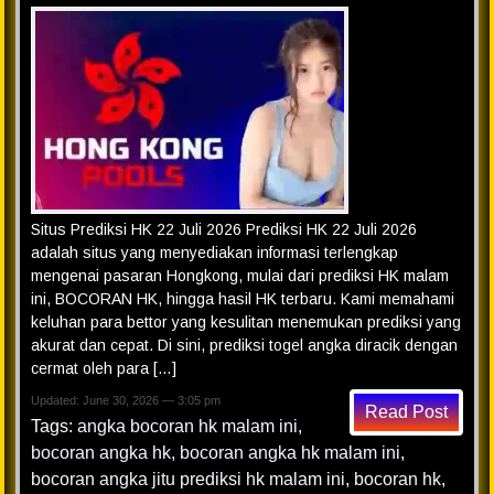
Situs Prediksi HK 22 Juli 2026 Prediksi HK 22 Juli 2026
adalah situs yang menyediakan informasi terlengkap
mengenai pasaran Hongkong, mulai dari prediksi HK malam
ini, BOCORAN HK, hingga hasil HK terbaru. Kami memahami
keluhan para bettor yang kesulitan menemukan prediksi yang
akurat dan cepat. Di sini, prediksi togel angka diracik dengan
cermat oleh para […]
Updated: June 30, 2026 — 3:05 pm
Read Post
Tags:
angka bocoran hk malam ini
,
bocoran angka hk
,
bocoran angka hk malam ini
,
bocoran angka jitu prediksi hk malam ini
,
bocoran hk
,