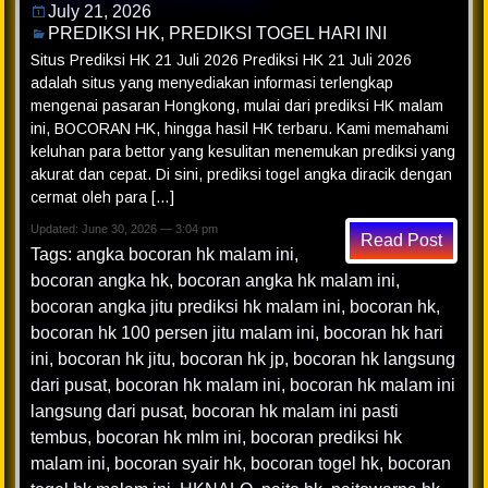
July 21, 2026
PREDIKSI HK
,
PREDIKSI TOGEL HARI INI
Situs Prediksi HK 21 Juli 2026 Prediksi HK 21 Juli 2026
adalah situs yang menyediakan informasi terlengkap
mengenai pasaran Hongkong, mulai dari prediksi HK malam
ini, BOCORAN HK, hingga hasil HK terbaru. Kami memahami
keluhan para bettor yang kesulitan menemukan prediksi yang
akurat dan cepat. Di sini, prediksi togel angka diracik dengan
cermat oleh para […]
Updated: June 30, 2026 — 3:04 pm
Read Post
Tags:
angka bocoran hk malam ini
,
bocoran angka hk
,
bocoran angka hk malam ini
,
bocoran angka jitu prediksi hk malam ini
,
bocoran hk
,
bocoran hk 100 persen jitu malam ini
,
bocoran hk hari
ini
,
bocoran hk jitu
,
bocoran hk jp
,
bocoran hk langsung
dari pusat
,
bocoran hk malam ini
,
bocoran hk malam ini
langsung dari pusat
,
bocoran hk malam ini pasti
tembus
,
bocoran hk mlm ini
,
bocoran prediksi hk
malam ini
,
bocoran syair hk
,
bocoran togel hk
,
bocoran