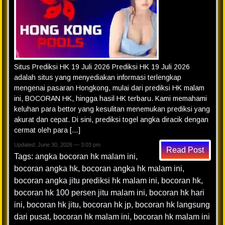
Situs Prediksi HK 19 Juli 2026 Prediksi HK 19 Juli 2026
adalah situs yang menyediakan informasi terlengkap
mengenai pasaran Hongkong, mulai dari prediksi HK malam
ini, BOCORAN HK, hingga hasil HK terbaru. Kami memahami
keluhan para bettor yang kesulitan menemukan prediksi yang
akurat dan cepat. Di sini, prediksi togel angka diracik dengan
cermat oleh para […]
Updated: June 30, 2026 — 3:03 pm
Read Post
Tags:
angka bocoran hk malam ini
,
bocoran angka hk
,
bocoran angka hk malam ini
,
bocoran angka jitu prediksi hk malam ini
,
bocoran hk
,
bocoran hk 100 persen jitu malam ini
,
bocoran hk hari
ini
,
bocoran hk jitu
,
bocoran hk jp
,
bocoran hk langsung
dari pusat
,
bocoran hk malam ini
,
bocoran hk malam ini