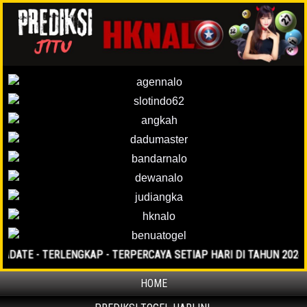
ERLENGKAP - TERPERCAYA SETIAP HARI DI TAHUN 2024-2026
HOME