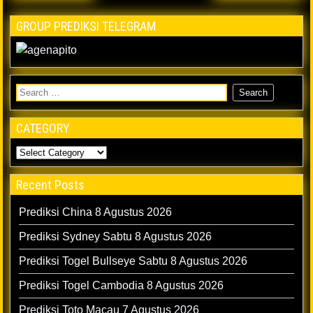
GROUP PREDIKSI TELEGRAM
CATEGORY
Recent Posts
Prediksi China 8 Agustus 2026
Prediksi Sydney Sabtu 8 Agustus 2026
Prediksi Togel Bullseye Sabtu 8 Agustus 2026
Prediksi Togel Cambodia 8 Agustus 2026
Prediksi Toto Macau 7 Agustus 2026