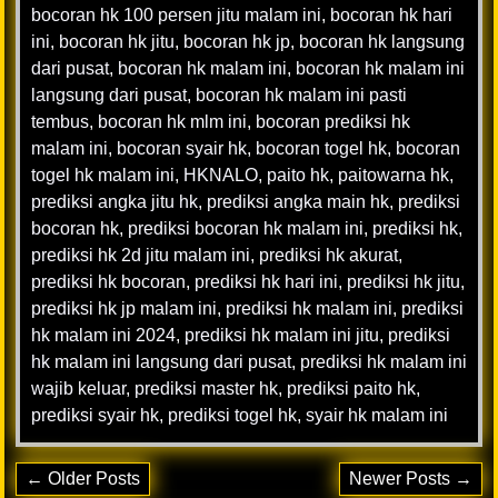
bocoran hk 100 persen jitu malam ini
,
bocoran hk hari
ini
,
bocoran hk jitu
,
bocoran hk jp
,
bocoran hk langsung
dari pusat
,
bocoran hk malam ini
,
bocoran hk malam ini
langsung dari pusat
,
bocoran hk malam ini pasti
tembus
,
bocoran hk mlm ini
,
bocoran prediksi hk
malam ini
,
bocoran syair hk
,
bocoran togel hk
,
bocoran
togel hk malam ini
,
HKNALO
,
paito hk
,
paitowarna hk
,
prediksi angka jitu hk
,
prediksi angka main hk
,
prediksi
bocoran hk
,
prediksi bocoran hk malam ini
,
prediksi hk
,
prediksi hk 2d jitu malam ini
,
prediksi hk akurat
,
prediksi hk bocoran
,
prediksi hk hari ini
,
prediksi hk jitu
,
prediksi hk jp malam ini
,
prediksi hk malam ini
,
prediksi
hk malam ini 2024
,
prediksi hk malam ini jitu
,
prediksi
hk malam ini langsung dari pusat
,
prediksi hk malam ini
wajib keluar
,
prediksi master hk
,
prediksi paito hk
,
prediksi syair hk
,
prediksi togel hk
,
syair hk malam ini
← Older Posts
Newer Posts →