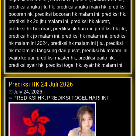
prediksi angka jitu hk
,
prediksi angka main hk
,
prediksi
bocoran hk
,
prediksi bocoran hk malam ini
,
prediksi hk
,
prediksi hk 2d jitu malam ini
,
prediksi hk akurat
,
prediksi hk bocoran
,
prediksi hk hari ini
,
prediksi hk jitu
,
prediksi hk jp malam ini
,
prediksi hk malam ini
,
prediksi
hk malam ini 2024
,
prediksi hk malam ini jitu
,
prediksi
hk malam ini langsung dari pusat
,
prediksi hk malam ini
wajib keluar
,
prediksi master hk
,
prediksi paito hk
,
prediksi syair hk
,
prediksi togel hk
,
syair hk malam ini
Prediksi HK 24 Juli 2026
July 24, 2026
PREDIKSI HK
,
PREDIKSI TOGEL HARI INI