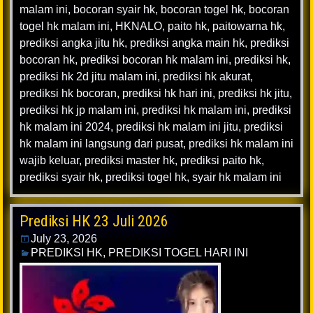
malam ini
,
bocoran syair hk
,
bocoran togel hk
,
bocoran
togel hk malam ini
,
HKNALO
,
paito hk
,
paitowarna hk
,
prediksi angka jitu hk
,
prediksi angka main hk
,
prediksi
bocoran hk
,
prediksi bocoran hk malam ini
,
prediksi hk
,
prediksi hk 2d jitu malam ini
,
prediksi hk akurat
,
prediksi hk bocoran
,
prediksi hk hari ini
,
prediksi hk jitu
,
prediksi hk jp malam ini
,
prediksi hk malam ini
,
prediksi
hk malam ini 2024
,
prediksi hk malam ini jitu
,
prediksi
hk malam ini langsung dari pusat
,
prediksi hk malam ini
wajib keluar
,
prediksi master hk
,
prediksi paito hk
,
prediksi syair hk
,
prediksi togel hk
,
syair hk malam ini
Prediksi HK 23 Juli 2026
July 23, 2026
PREDIKSI HK
,
PREDIKSI TOGEL HARI INI