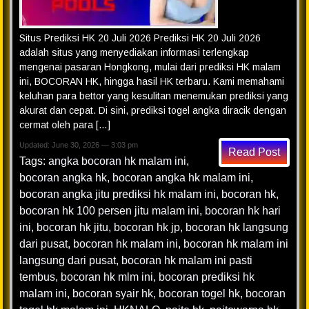
Situs Prediksi HK 20 Juli 2026 Prediksi HK 20 Juli 2026
adalah situs yang menyediakan informasi terlengkap
mengenai pasaran Hongkong, mulai dari prediksi HK malam
ini, BOCORAN HK, hingga hasil HK terbaru. Kami memahami
keluhan para bettor yang kesulitan menemukan prediksi yang
akurat dan cepat. Di sini, prediksi togel angka diracik dengan
cermat oleh para […]
Updated: June 30, 2026 — 3:03 pm
Read Post
Tags:
angka bocoran hk malam ini
,
bocoran angka hk
,
bocoran angka hk malam ini
,
bocoran angka jitu prediksi hk malam ini
,
bocoran hk
,
bocoran hk 100 persen jitu malam ini
,
bocoran hk hari
ini
,
bocoran hk jitu
,
bocoran hk jp
,
bocoran hk langsung
dari pusat
,
bocoran hk malam ini
,
bocoran hk malam ini
langsung dari pusat
,
bocoran hk malam ini pasti
tembus
,
bocoran hk mlm ini
,
bocoran prediksi hk
malam ini
,
bocoran syair hk
,
bocoran togel hk
,
bocoran