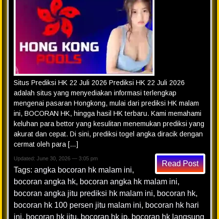
Situs Prediksi HK 22 Juli 2026 Prediksi HK 22 Juli 2026
adalah situs yang menyediakan informasi terlengkap
mengenai pasaran Hongkong, mulai dari prediksi HK malam
ini, BOCORAN HK, hingga hasil HK terbaru. Kami memahami
keluhan para bettor yang kesulitan menemukan prediksi yang
akurat dan cepat. Di sini, prediksi togel angka diracik dengan
cermat oleh para […]
Updated: June 30, 2026 — 3:05 pm
Read Post
Tags:
angka bocoran hk malam ini
,
bocoran angka hk
,
bocoran angka hk malam ini
,
bocoran angka jitu prediksi hk malam ini
,
bocoran hk
,
bocoran hk 100 persen jitu malam ini
,
bocoran hk hari
ini
,
bocoran hk jitu
,
bocoran hk jp
,
bocoran hk langsung