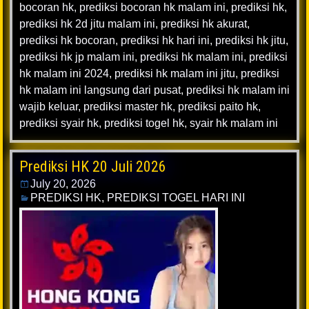
bocoran hk
,
prediksi bocoran hk malam ini
,
prediksi hk
,
prediksi hk 2d jitu malam ini
,
prediksi hk akurat
,
prediksi hk bocoran
,
prediksi hk hari ini
,
prediksi hk jitu
,
prediksi hk jp malam ini
,
prediksi hk malam ini
,
prediksi
hk malam ini 2024
,
prediksi hk malam ini jitu
,
prediksi
hk malam ini langsung dari pusat
,
prediksi hk malam ini
wajib keluar
,
prediksi master hk
,
prediksi paito hk
,
prediksi syair hk
,
prediksi togel hk
,
syair hk malam ini
Prediksi HK 20 Juli 2026
July 20, 2026
PREDIKSI HK
,
PREDIKSI TOGEL HARI INI