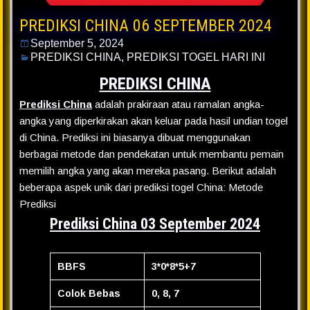
PREDIKSI CHINA 06 SEPTEMBER 2024
September 5, 2024
PREDIKSI CHINA
,
PREDIKSI TOGEL HARI INI
PREDIKSI CHINA
Prediksi China
adalah prakiraan atau ramalan angka-
angka yang diperkirakan akan keluar pada hasil undian togel
di China. Prediksi ini biasanya dibuat menggunakan
berbagai metode dan pendekatan untuk membantu pemain
memilih angka yang akan mereka pasang. Berikut adalah
beberapa aspek unik dari prediksi togel China: Metode
Prediksi
Prediksi China 03 September 2024
BBFS
3*0*8*5+7
Colok Bebas
0, 8, 7