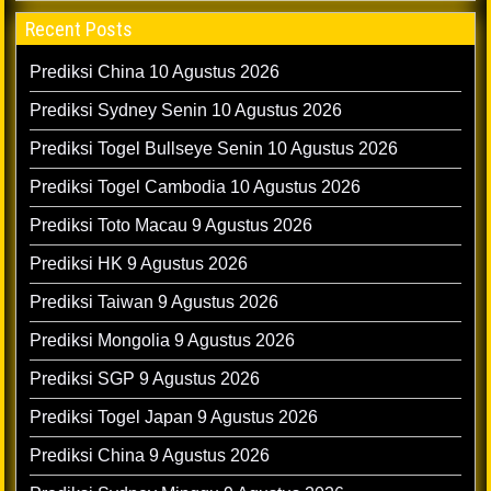
Recent Posts
Prediksi China 10 Agustus 2026
Prediksi Sydney Senin 10 Agustus 2026
Prediksi Togel Bullseye Senin 10 Agustus 2026
Prediksi Togel Cambodia 10 Agustus 2026
Prediksi Toto Macau 9 Agustus 2026
Prediksi HK 9 Agustus 2026
Prediksi Taiwan 9 Agustus 2026
Prediksi Mongolia 9 Agustus 2026
Prediksi SGP 9 Agustus 2026
Prediksi Togel Japan 9 Agustus 2026
Prediksi China 9 Agustus 2026