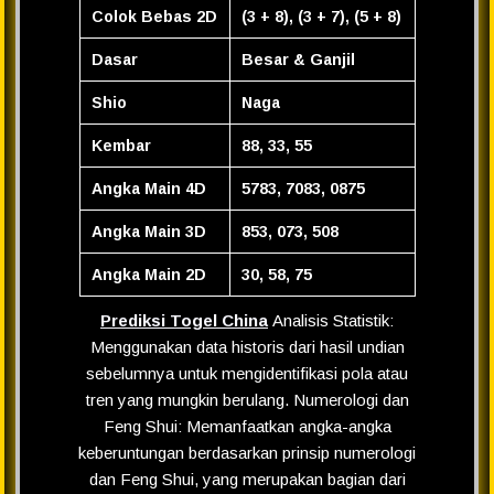
Colok Bebas 2D
(3 + 8), (3 + 7), (5 + 8)
Dasar
Besar & Ganjil
Shio
Naga
Kembar
88, 33, 55
Angka Main 4D
5783, 7083, 0875
Angka Main 3D
853, 073, 508
Angka Main 2D
30, 58, 75
Prediksi Togel China
Analisis Statistik:
Menggunakan data historis dari hasil undian
sebelumnya untuk mengidentifikasi pola atau
tren yang mungkin berulang. Numerologi dan
Feng Shui: Memanfaatkan angka-angka
keberuntungan berdasarkan prinsip numerologi
dan Feng Shui, yang merupakan bagian dari