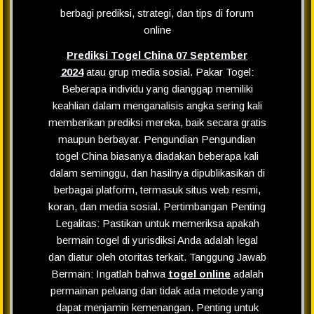
berbagi prediksi, strategi, dan tips di forum
online
Prediksi Togel China 07 September
2024
atau grup media sosial. Pakar Togel:
Beberapa individu yang dianggap memiliki
keahlian dalam menganalisis angka sering kali
memberikan prediksi mereka, baik secara gratis
maupun berbayar. Pengundian Pengundian
togel China biasanya diadakan beberapa kali
dalam seminggu, dan hasilnya dipublikasikan di
berbagai platform, termasuk situs web resmi,
koran, dan media sosial. Pertimbangan Penting
Legalitas: Pastikan untuk memeriksa apakah
bermain togel di yurisdiksi Anda adalah legal
dan diatur oleh otoritas terkait. Tanggung Jawab
Bermain: Ingatlah bahwa
togel online
adalah
permainan peluang dan tidak ada metode yang
dapat menjamin kemenangan. Penting untuk