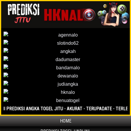
PREDIKSI ANGKA TOGEL JITU - AKURAT - TERUPADATE - TERLENGKA
HOME