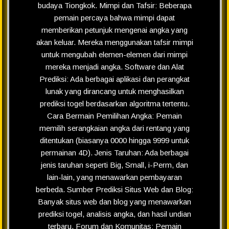
budaya Tiongkok. Mimpi dan Tafsir: Beberapa
pemain percaya bahwa mimpi dapat
memberikan petunjuk mengenai angka yang
akan keluar. Mereka menggunakan tafsir mimpi
untuk mengubah elemen-elemen dari mimpi
mereka menjadi angka. Software dan Alat
Prediksi: Ada berbagai aplikasi dan perangkat
lunak yang dirancang untuk menghasilkan
prediksi togel berdasarkan algoritma tertentu.
Cara Bermain Pemilihan Angka: Pemain
memilih serangkaian angka dari rentang yang
ditentukan (biasanya 0000 hingga 9999 untuk
permainan 4D). Jenis Taruhan: Ada berbagai
jenis taruhan seperti Big, Small, i-Perm, dan
lain-lain, yang menawarkan pembayaran
berbeda. Sumber Prediksi Situs Web dan Blog:
Banyak situs web dan blog yang menawarkan
prediksi togel, analisis angka, dan hasil undian
terbaru. Forum dan Komunitas: Pemain