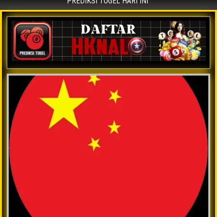
PREDIKSI TOGEL HARI INI