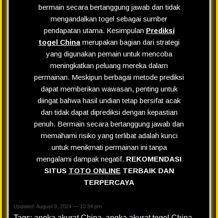
bermain secara bertanggung jawab dan tidak
mengandalkan togel sebagai sumber
pendapatan utama. Kesimpulan
Prediksi
togel China
merupakan bagian dari strategi
yang digunakan pemain untuk mencoba
meningkatkan peluang mereka dalam
permainan. Meskipun berbagai metode prediksi
dapat memberikan wawasan, penting untuk
diingat bahwa hasil undian tetap bersifat acak
dan tidak dapat diprediksi dengan kepastian
penuh. Bermain secara bertanggung jawab dan
memahami risiko yang terlibat adalah kunci
untuk menikmati permainan ini tanpa
mengalami dampak negatif.
REKOMENDASI
SITUS
TOTO ONLINE
TERBAIK DAN
TERPERCAYA
Updated: August 9, 2024 — 10:34 pm
Tags:
angka akurat China
,
angka akurat togel China
,