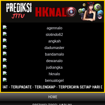
T - TERUPADATE - TERLENGKAP - TERPERCAYA SETIAP HARI DI TA
HOME