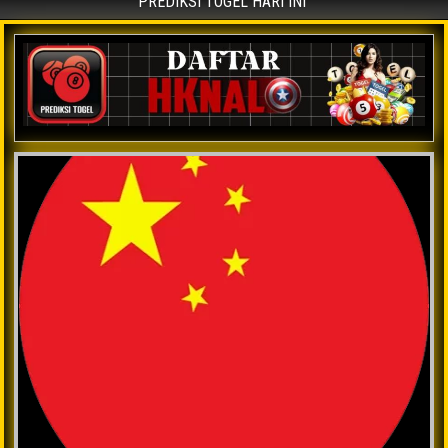
PREDIKSI TOGEL HARI INI