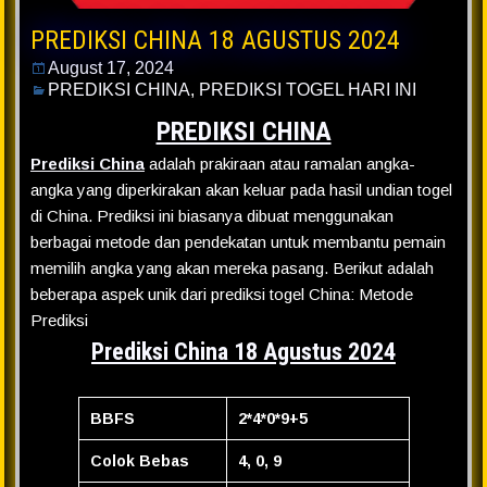
PREDIKSI CHINA 18 AGUSTUS 2024
August 17, 2024
PREDIKSI CHINA
,
PREDIKSI TOGEL HARI INI
PREDIKSI CHINA
Prediksi China
adalah prakiraan atau ramalan angka-
angka yang diperkirakan akan keluar pada hasil undian togel
di China. Prediksi ini biasanya dibuat menggunakan
berbagai metode dan pendekatan untuk membantu pemain
memilih angka yang akan mereka pasang. Berikut adalah
beberapa aspek unik dari prediksi togel China: Metode
Prediksi
Prediksi China 18 Agustus 2024
BBFS
2*4*0*9+5
Colok Bebas
4, 0, 9