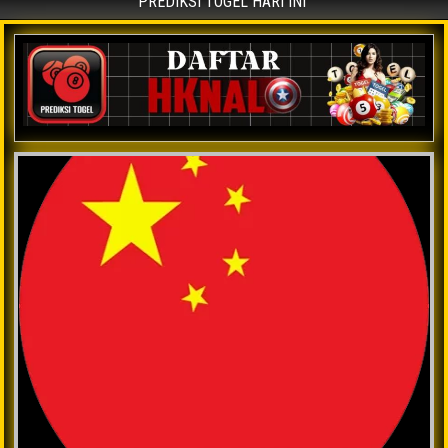
PREDIKSI TOGEL HARI INI