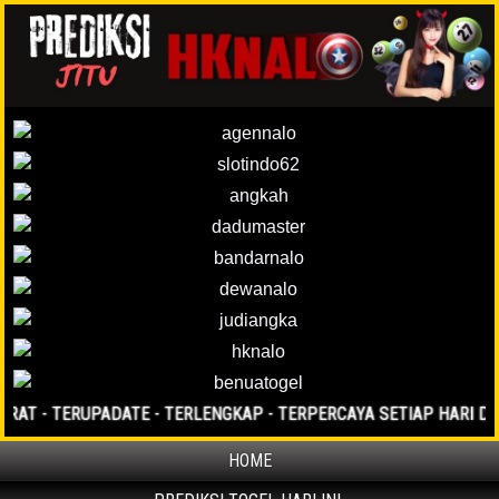
T - TERUPADATE - TERLENGKAP - TERPERCAYA SETIAP HARI DI TA
HOME