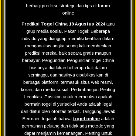
berbagi prediksi, strategi, dan tips di forum
online
Prediksi Togel China 18 Agustus 2024
atau
grup media sosial. Pakar Togel: Beberapa
individu yang dianggap memiliki keahlian dalam
menganalisis angka sering kali memberikan
prediksi mereka, baik secara gratis maupun
berbayar. Pengundian Pengundian togel China
biasanya diadakan beberapa kali dalam
seminggu, dan hasilnya dipublikasikan di
berbagai platform, termasuk situs web resmi,
koran, dan media sosial. Pertimbangan Penting
Legalitas: Pastikan untuk memeriksa apakah
bermain togel di yurisdiksi Anda adalah legal
dan diatur oleh otoritas terkait. Tanggung Jawab
Bermain: Ingatlah bahwa
togel online
adalah
permainan peluang dan tidak ada metode yang
dapat menjamin kemenangan. Penting untuk