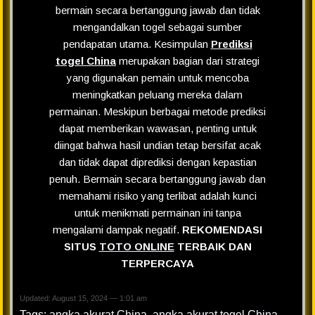
bermain secara bertanggung jawab dan tidak
mengandalkan togel sebagai sumber
pendapatan utama. Kesimpulan
Prediksi
togel China
merupakan bagian dari strategi
yang digunakan pemain untuk mencoba
meningkatkan peluang mereka dalam
permainan. Meskipun berbagai metode prediksi
dapat memberikan wawasan, penting untuk
diingat bahwa hasil undian tetap bersifat acak
dan tidak dapat diprediksi dengan kepastian
penuh. Bermain secara bertanggung jawab dan
memahami risiko yang terlibat adalah kunci
untuk menikmati permainan ini tanpa
mengalami dampak negatif.
REKOMENDASI
SITUS
TOTO ONLINE
TERBAIK DAN
TERPERCAYA
Updated: August 15, 2024 — 1:01 am
Tags:
angka akurat China
,
angka akurat togel China
,