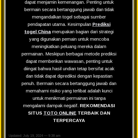
dapat menjamin kemenangan. Penting untuk
bermain secara bertanggung jawab dan tidak
mengandalkan togel sebagai sumber
pendapatan utama. Kesimpulan
Prediksi
togel China
merupakan bagian dari strategi
yang digunakan pemain untuk mencoba
meningkatkan peluang mereka dalam
permainan. Meskipun berbagai metode prediksi
dapat memberikan wawasan, penting untuk
diingat bahwa hasil undian tetap bersifat acak
dan tidak dapat diprediksi dengan kepastian
penuh. Bermain secara bertanggung jawab dan
memahami risiko yang terlibat adalah kunci
untuk menikmati permainan ini tanpa
mengalami dampak negatif.
REKOMENDASI
SITUS
TOTO ONLINE
TERBAIK DAN
TERPERCAYA
Updated: July 19, 2024 — 9:38 am