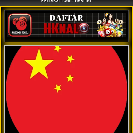
PREDIKSI TOGEL HARI INI