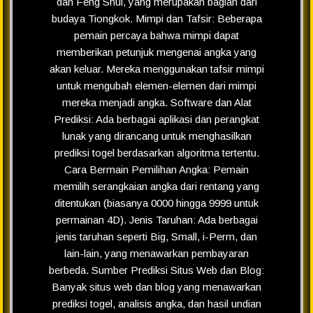
dan Feng Shui, yang merupakan bagian dari
budaya Tiongkok. Mimpi dan Tafsir: Beberapa
pemain percaya bahwa mimpi dapat
memberikan petunjuk mengenai angka yang
akan keluar. Mereka menggunakan tafsir mimpi
untuk mengubah elemen-elemen dari mimpi
mereka menjadi angka. Software dan Alat
Prediksi: Ada berbagai aplikasi dan perangkat
lunak yang dirancang untuk menghasilkan
prediksi togel berdasarkan algoritma tertentu.
Cara Bermain Pemilihan Angka: Pemain
memilih serangkaian angka dari rentang yang
ditentukan (biasanya 0000 hingga 9999 untuk
permainan 4D). Jenis Taruhan: Ada berbagai
jenis taruhan seperti Big, Small, i-Perm, dan
lain-lain, yang menawarkan pembayaran
berbeda. Sumber Prediksi Situs Web dan Blog:
Banyak situs web dan blog yang menawarkan
prediksi togel, analisis angka, dan hasil undian