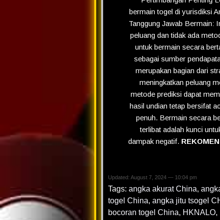
bermain togel di yurisdiksi A
Tanggung Jawab Bermain: I
peluang dan tidak ada met
untuk bermain secara ber
sebagai sumber pendapat
merupakan bagian dari st
meningkatkan peluang m
metode prediksi dapat memb
hasil undian tetap bersifat 
penuh. Bermain secara b
terlibat adalah kunci un
dampak negatif.
REKOMEND
Updated: August 7, 2024 — 10:04 pm
Tags:
angka akurat China
,
angka
togel China
,
angka jitu tsogel 
bocoran togel China
,
HKNALO
,