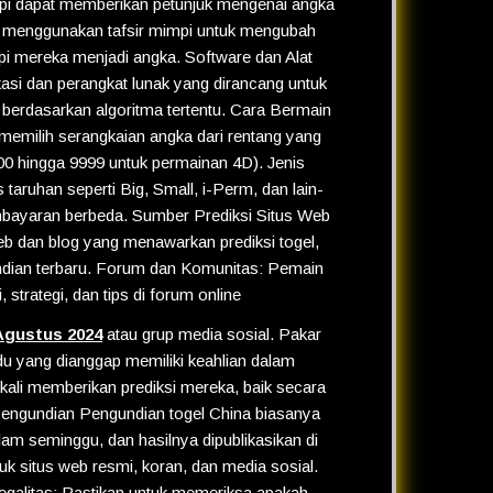
i dapat memberikan petunjuk mengenai angka
a menggunakan tafsir mimpi untuk mengubah
i mereka menjadi angka. Software dan Alat
kasi dan perangkat lunak yang dirancang untuk
 berdasarkan algoritma tertentu. Cara Bermain
memilih serangkaian angka dari rentang yang
00 hingga 9999 untuk permainan 4D). Jenis
 taruhan seperti Big, Small, i-Perm, dan lain-
bayaran berbeda. Sumber Prediksi Situs Web
eb dan blog yang menawarkan prediksi togel,
 undian terbaru. Forum dan Komunitas: Pemain
, strategi, dan tips di forum online
 Agustus 2024
atau grup media sosial. Pakar
du yang dianggap memiliki keahlian dalam
kali memberikan prediksi mereka, baik secara
Pengundian Pengundian togel China biasanya
lam seminggu, dan hasilnya dipublikasikan di
uk situs web resmi, koran, dan media sosial.
galitas: Pastikan untuk memeriksa apakah