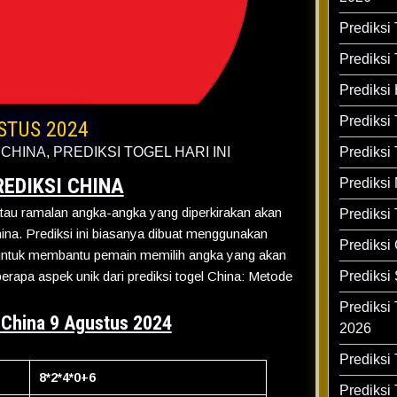
Prediksi
Prediksi
Prediksi
Prediksi
STUS 2024
 CHINA
,
PREDIKSI TOGEL HARI INI
Prediksi
REDIKSI CHINA
Prediksi
atau ramalan angka-angka yang diperkirakan akan
Prediksi
China. Prediksi ini biasanya dibuat menggunakan
Prediksi
untuk membantu pemain memilih angka yang akan
erapa aspek unik dari prediksi togel China: Metode
Prediksi
Prediksi
 China 9 Agustus 2024
2026
Prediksi
8*2*4*0+6
Prediksi