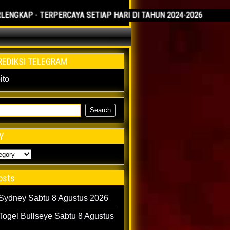
P - TERPERCAYA SETIAP HARI DI TAHUN 2024-2026
REDIKSI TELEGRAM
Y
osts
 Sydney Sabtu 8 Agustus 2026
 Togel Bullseye Sabtu 8 Agustus