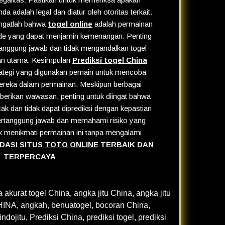
nda adalah legal dan diatur oleh otoritas terkait.
ngatlah bahwa
togel online
adalah permainan
ode yang dapat menjamin kemenangan. Penting
tanggung jawab dan tidak mengandalkan togel
an utama. Kesimpulan
Prediksi togel China
rategi yang digunakan pemain untuk mencoba
ereka dalam permainan. Meskipun berbagai
erikan wawasan, penting untuk diingat bahwa
acak dan tidak dapat diprediksi dengan kepastian
ertanggung jawab dan memahami risiko yang
tuk menikmati permainan ini tanpa mengalami
ASI SITUS
TOTO ONLINE
TERBAIK DAN
TERPERCAYA
 akurat togel China
,
angka jitu China
,
angka jitu
CHINA
,
angkah
,
benuatogel
,
bocoran China
,
indojitu
,
Prediksi China
,
prediksi togel
,
prediksi