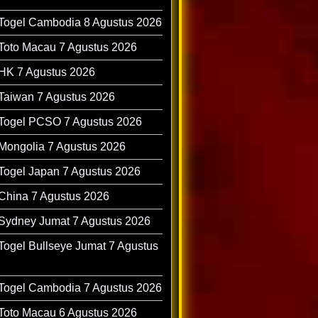
 Togel Cambodia 8 Agustus 2026
 Toto Macau 7 Agustus 2026
 HK 7 Agustus 2026
 Taiwan 7 Agustus 2026
 Togel PCSO 7 Agustus 2026
 Mongolia 7 Agustus 2026
 Togel Japan 7 Agustus 2026
 China 7 Agustus 2026
 Sydney Jumat 7 Agustus 2026
 Togel Bullseye Jumat 7 Agustus
 Togel Cambodia 7 Agustus 2026
 Toto Macau 6 Agustus 2026