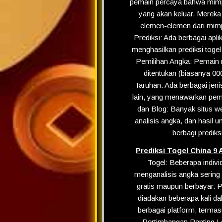
pemain percaya bahwa mimp
yang akan keluar. Merek
elemen-elemen dari mimp
Prediksi: Ada berbagai apli
menghasilkan prediksi togel
Pemilihan Angka: Pemain 
ditentukan (biasanya 00
Taruhan: Ada berbagai jenis
lain, yang menawarkan pem
dan Blog: Banyak situs w
analisis angka, dan hasil
berbagi prediksi
Prediksi Togel China 9
Togel: Beberapa indivi
menganalisis angka sering 
gratis maupun berbayar. 
diadakan beberapa kali da
berbagai platform, termas
Pertimbangan Penting Le