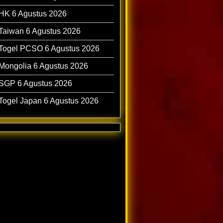
 HK 6 Agustus 2026
 Taiwan 6 Agustus 2026
 Togel PCSO 6 Agustus 2026
 Mongolia 6 Agustus 2026
 SGP 6 Agustus 2026
 Togel Japan 6 Agustus 2026