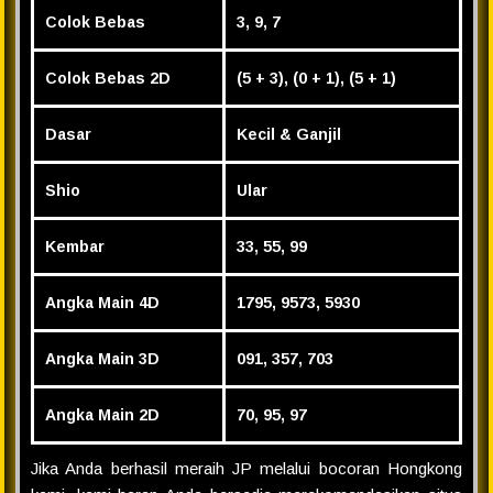
Colok Bebas
3, 9, 7
Colok Bebas 2D
(5 + 3), (0 + 1), (5 + 1)
Dasar
Kecil & Ganjil
Shio
Ular
Kembar
33, 55, 99
Angka Main 4D
1795, 9573, 5930
Angka Main 3D
091, 357, 703
Angka Main 2D
70, 95, 97
Jika Anda berhasil meraih JP melalui bocoran Hongkong