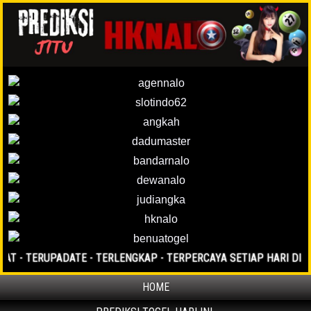
 - TERUPADATE - TERLENGKAP - TERPERCAYA SETIAP HARI DI TAHU
HOME