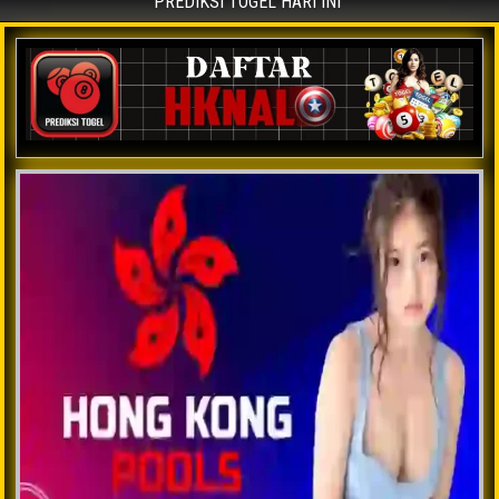
PREDIKSI TOGEL HARI INI