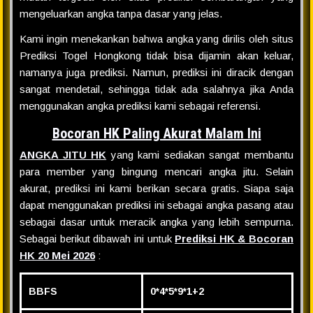
mengeluarkan angka tanpa dasar yang jelas.
Kami ingin menekankan bahwa angka yang dirilis oleh situs
Prediksi Togel Hongkong tidak bisa dijamin akan keluar,
namanya juga prediksi. Namun, prediksi ini diracik dengan
sangat mendetail, sehingga tidak ada salahnya jika Anda
menggunakan angka prediksi kami sebagai referensi.
Bocoran HK Paling Akurat Malam Ini
ANGKA JITU HK
yang kami sediakan sangat membantu
para member yang bingung mencari angka jitu. Selain
akurat, prediksi ini kami berikan secara gratis. Siapa saja
dapat menggunakan prediksi ini sebagai angka pasang atau
sebagai dasar untuk meracik angka yang lebih sempurna.
Sebagai berikut dibawah ini untuk
Prediksi HK & Bocoran
HK 20 Mei 2026
:
BBFS
0*4*5*9*1+2