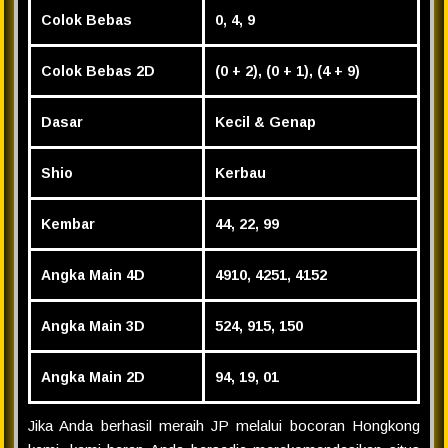
Colok Bebas
0, 4, 9
Colok Bebas 2D
(0 + 2), (0 + 1), (4 + 9)
Dasar
Kecil & Genap
Shio
Kerbau
Kembar
44, 22, 99
Angka Main 4D
4910, 4251, 4152
Angka Main 3D
524, 915, 150
Angka Main 2D
94, 19, 01
Jika Anda berhasil meraih JP melalui bocoran Hongkong