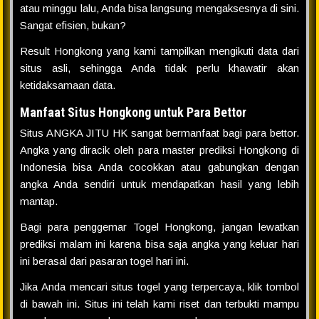
atau minggu lalu, Anda bisa langsung mengaksesnya di sini.
Sangat efisien, bukan?
Result Hongkong yang kami tampilkan mengikuti data dari
situs asli, sehingga Anda tidak perlu khawatir akan
ketidaksamaan data.
Manfaat Situs Hongkong untuk Para Bettor
Situs ANGKA JITU HK sangat bermanfaat bagi para bettor.
Angka yang diracik oleh para master prediksi Hongkong di
Indonesia bisa Anda cocokkan atau gabungkan dengan
angka Anda sendiri untuk mendapatkan hasil yang lebih
mantap.
Bagi para penggemar Togel Hongkong, jangan lewatkan
prediksi malam ini karena bisa saja angka yang keluar hari
ini berasal dari pasaran togel hari ini.
Jika Anda mencari situs togel yang terpercaya, klik tombol
di bawah ini. Situs ini telah kami riset dan terbukti mampu