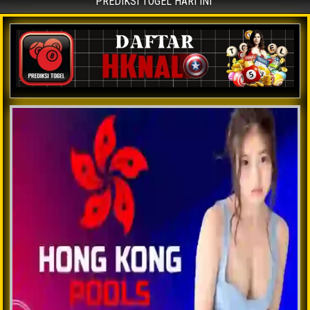
PREDIKSI TOGEL HARI INI