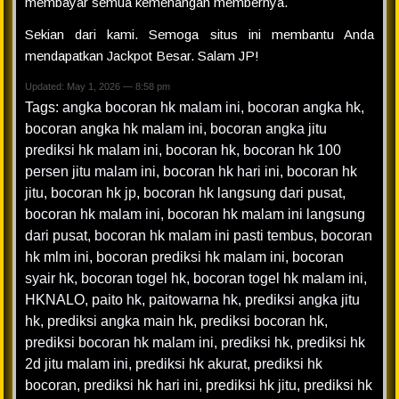
membayar semua kemenangan membernya.
Sekian dari kami. Semoga situs ini membantu Anda
mendapatkan Jackpot Besar. Salam JP!
Updated: May 1, 2026 — 8:58 pm
Tags:
angka bocoran hk malam ini
,
bocoran angka hk
,
bocoran angka hk malam ini
,
bocoran angka jitu
prediksi hk malam ini
,
bocoran hk
,
bocoran hk 100
persen jitu malam ini
,
bocoran hk hari ini
,
bocoran hk
jitu
,
bocoran hk jp
,
bocoran hk langsung dari pusat
,
bocoran hk malam ini
,
bocoran hk malam ini langsung
dari pusat
,
bocoran hk malam ini pasti tembus
,
bocoran
hk mlm ini
,
bocoran prediksi hk malam ini
,
bocoran
syair hk
,
bocoran togel hk
,
bocoran togel hk malam ini
,
HKNALO
,
paito hk
,
paitowarna hk
,
prediksi angka jitu
hk
,
prediksi angka main hk
,
prediksi bocoran hk
,
prediksi bocoran hk malam ini
,
prediksi hk
,
prediksi hk
2d jitu malam ini
,
prediksi hk akurat
,
prediksi hk
bocoran
,
prediksi hk hari ini
,
prediksi hk jitu
,
prediksi hk