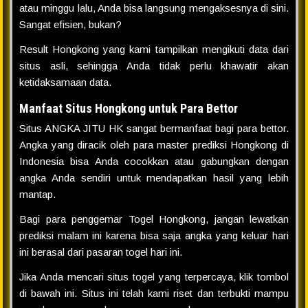
atau minggu lalu, Anda bisa langsung mengaksesnya di sini.
Sangat efisien, bukan?
Result Hongkong yang kami tampilkan mengikuti data dari
situs asli, sehingga Anda tidak perlu khawatir akan
ketidaksamaan data.
Manfaat Situs Hongkong untuk Para Bettor
Situs ANGKA JITU HK sangat bermanfaat bagi para bettor.
Angka yang diracik oleh para master prediksi Hongkong di
Indonesia bisa Anda cocokkan atau gabungkan dengan
angka Anda sendiri untuk mendapatkan hasil yang lebih
mantap.
Bagi para penggemar Togel Hongkong, jangan lewatkan
prediksi malam ini karena bisa saja angka yang keluar hari
ini berasal dari pasaran togel hari ini.
Jika Anda mencari situs togel yang terpercaya, klik tombol
di bawah ini. Situs ini telah kami riset dan terbukti mampu