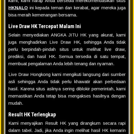
kami, kami harap Anda bersedia merekomendasikan situs
HKNALO
ini kepada teman dan kerabat, agar mereka juga
bisa meraih kemenangan bersama.
Live Draw HK Tercepat Malam Ini
Selain menyediakan ANGKA JITU HK yang akurat, kami
juga menghadirkan Live Draw HK, sehingga Anda tidak
perlu berpindah-pindah situs untuk melihat live draw,
prediksi, dan hasil HK. Semua tersedia di satu tempat,
membuat pengalaman Anda lebih tenang dan nyaman.
Live Draw Hongkong kami mengikuti langsung dari sumber
asli sehingga Anda tidak perlu khawatir akan perbedaan
hasil. Karena situs aslinya sering diblokir pemerintah, kami
memastikan Anda tetap bisa mengakses hasilnya dengan
mudah.
Result HK Terlengkap
Kami menyajikan Result HK yang dirangkum secara rapi
dalam tabel. Jadi, jika Anda ingin melihat hasil HK kemarin