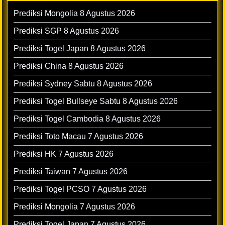
Prediksi Mongolia 8 Agustus 2026
Prediksi SGP 8 Agustus 2026
Prediksi Togel Japan 8 Agustus 2026
Prediksi China 8 Agustus 2026
Prediksi Sydney Sabtu 8 Agustus 2026
Prediksi Togel Bullseye Sabtu 8 Agustus 2026
Prediksi Togel Cambodia 8 Agustus 2026
Prediksi Toto Macau 7 Agustus 2026
Prediksi HK 7 Agustus 2026
Prediksi Taiwan 7 Agustus 2026
Prediksi Togel PCSO 7 Agustus 2026
Prediksi Mongolia 7 Agustus 2026
Prediksi Togel Japan 7 Agustus 2026