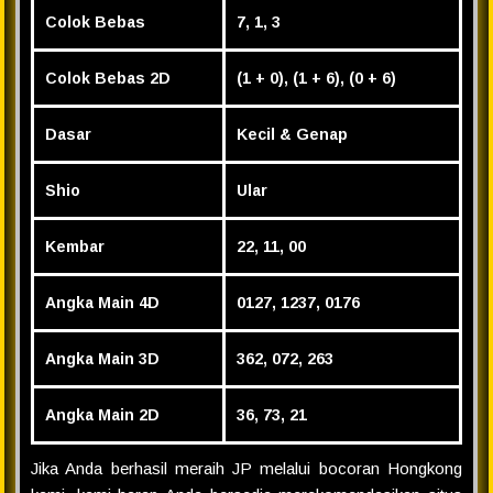
Colok Bebas
7, 1, 3
Colok Bebas 2D
(1 + 0), (1 + 6), (0 + 6)
Dasar
Kecil & Genap
Shio
Ular
Kembar
22, 11, 00
Angka Main 4D
0127, 1237, 0176
Angka Main 3D
362, 072, 263
Angka Main 2D
36, 73, 21
Jika Anda berhasil meraih JP melalui bocoran Hongkong