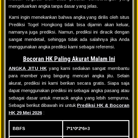
mengeluarkan angka tanpa dasar yang jelas.
Kami ingin menekankan bahwa angka yang dirilis oleh situs
Prediksi Togel Hongkong tidak bisa dijamin akan keluar,
namanya juga prediksi. Namun, prediksi ini diracik dengan
sangat mendetail, sehingga tidak ada salahnya jika Anda
menggunakan angka prediksi kami sebagai referensi.
Bocoran HK Paling Akurat Malam Ini
ANGKA JITU HK
yang kami sediakan sangat membantu
para member yang bingung mencari angka jitu. Selain
akurat, prediksi ini kami berikan secara gratis. Siapa saja
dapat menggunakan prediksi ini sebagai angka pasang atau
sebagai dasar untuk meracik angka yang lebih sempurna.
Sebagai berikut dibawah ini untuk
Prediksi HK & Bocoran
HK 29 Mei 2026
:
BBFS
7*1*0*2*6+3