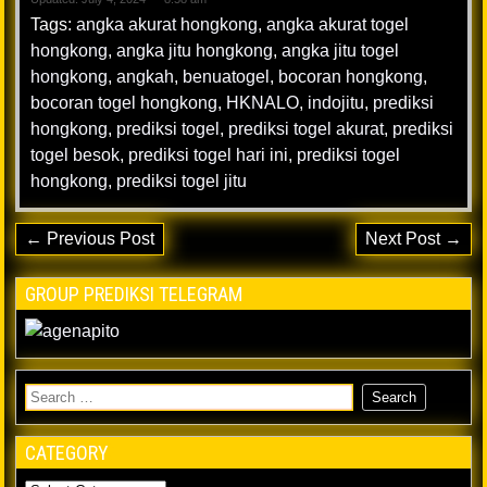
Tags:
angka akurat hongkong
,
angka akurat togel
hongkong
,
angka jitu hongkong
,
angka jitu togel
hongkong
,
angkah
,
benuatogel
,
bocoran hongkong
,
bocoran togel hongkong
,
HKNALO
,
indojitu
,
prediksi
hongkong
,
prediksi togel
,
prediksi togel akurat
,
prediksi
togel besok
,
prediksi togel hari ini
,
prediksi togel
hongkong
,
prediksi togel jitu
← Previous Post
Next Post →
GROUP PREDIKSI TELEGRAM
CATEGORY