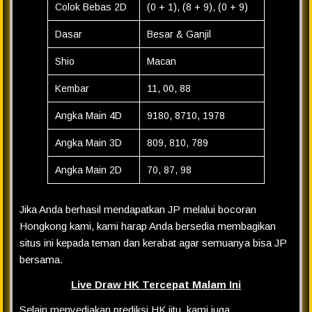
Colok Bebas 2D
(0 + 1), (8 + 9), (0 + 9)
Dasar
Besar & Ganjil
Shio
Macan
Kembar
11, 00, 88
Angka Main 4D
9180, 8710, 1978
Angka Main 3D
809, 810, 789
Angka Main 2D
70, 87, 98
Jika Anda berhasil mendapatkan JP melalui bocoran
Hongkong kami, kami harap Anda bersedia membagikan
situs ini kepada teman dan kerabat agar semuanya bisa JP
bersama.
Live Draw HK Tercepat Malam Ini
Selain menyediakan prediksi HK jitu, kami juga