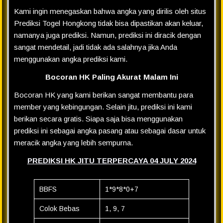
Kami ingin menegaskan bahwa angka yang dirilis oleh situs
Prediksi Togel Hongkong tidak bisa dipastikan akan keluar,
namanya juga prediksi. Namun, prediksi ini diracik dengan
sangat mendetail, jadi tidak ada salahnya jika Anda
menggunakan angka prediksi kami.
Bocoran HK Paling Akurat Malam Ini
Bocoran HK yang kami berikan sangat membantu para
member yang kebingungan. Selain jitu, prediksi ini kami
berikan secara gratis. Siapa saja bisa menggunakan
prediksi ini sebagai angka pasang atau sebagai dasar untuk
meracik angka yang lebih sempurna.
PREDIKSI HK JITU TERPERCAYA 04 JULY 2024
BBFS
1*9*8*0+7
Colok Bebas
1, 9, 7