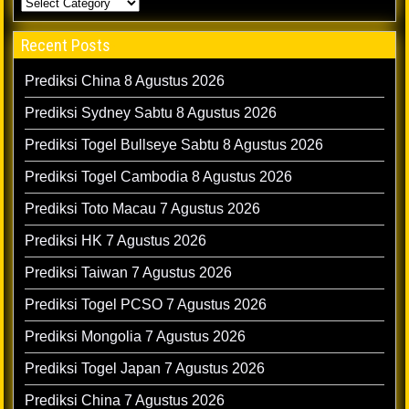
Recent Posts
Prediksi China 8 Agustus 2026
Prediksi Sydney Sabtu 8 Agustus 2026
Prediksi Togel Bullseye Sabtu 8 Agustus 2026
Prediksi Togel Cambodia 8 Agustus 2026
Prediksi Toto Macau 7 Agustus 2026
Prediksi HK 7 Agustus 2026
Prediksi Taiwan 7 Agustus 2026
Prediksi Togel PCSO 7 Agustus 2026
Prediksi Mongolia 7 Agustus 2026
Prediksi Togel Japan 7 Agustus 2026
Prediksi China 7 Agustus 2026