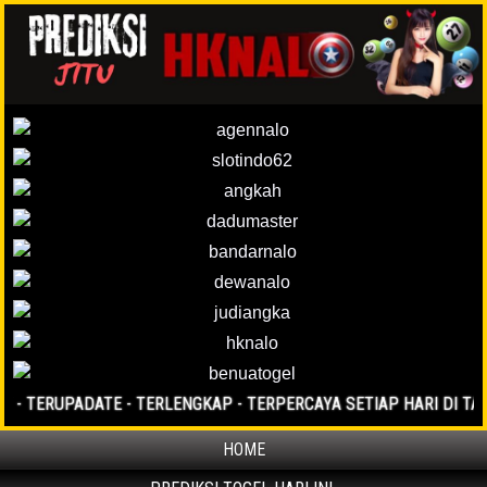
ERUPADATE - TERLENGKAP - TERPERCAYA SETIAP HARI DI TAHUN 2
HOME