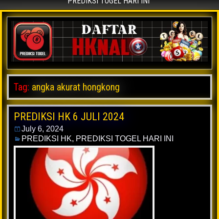
PREDIKSI TOGEL HARI INI
Tag:
angka akurat hongkong
PREDIKSI HK 6 JULI 2024
July 6, 2024
PREDIKSI HK
,
PREDIKSI TOGEL HARI INI