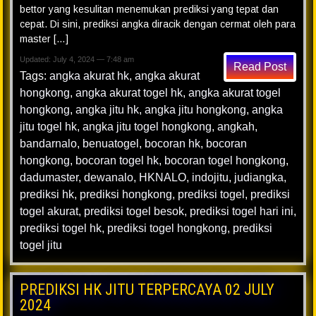
bettor yang kesulitan menemukan prediksi yang tepat dan
cepat. Di sini, prediksi angka diracik dengan cermat oleh para
master […]
Updated: July 4, 2024 — 7:48 am
Read Post
Tags:
angka akurat hk
,
angka akurat
hongkong
,
angka akurat togel hk
,
angka akurat togel
hongkong
,
angka jitu hk
,
angka jitu hongkong
,
angka
jitu togel hk
,
angka jitu togel hongkong
,
angkah
,
bandarnalo
,
benuatogel
,
bocoran hk
,
bocoran
hongkong
,
bocoran togel hk
,
bocoran togel hongkong
,
dadumaster
,
dewanalo
,
HKNALO
,
indojitu
,
judiangka
,
prediksi hk
,
prediksi hongkong
,
prediksi togel
,
prediksi
togel akurat
,
prediksi togel besok
,
prediksi togel hari ini
,
prediksi togel hk
,
prediksi togel hongkong
,
prediksi
togel jitu
PREDIKSI HK JITU TERPERCAYA 02 JULY
2024