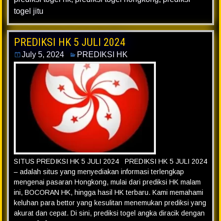
togel jitu
PREDIKSI HK 5 JULI 2024
July 5, 2024
PREDIKSI HK
SITUS PREDIKSI HK 5 JULI 2024 PREDIKSI HK 5 JULI 2024
– adalah situs yang menyediakan informasi terlengkap
mengenai pasaran Hongkong, mulai dari prediksi HK malam
ini, BOCORAN HK, hingga hasil HK terbaru. Kami memahami
keluhan para bettor yang kesulitan menemukan prediksi yang
akurat dan cepat. Di sini, prediksi togel angka diracik dengan