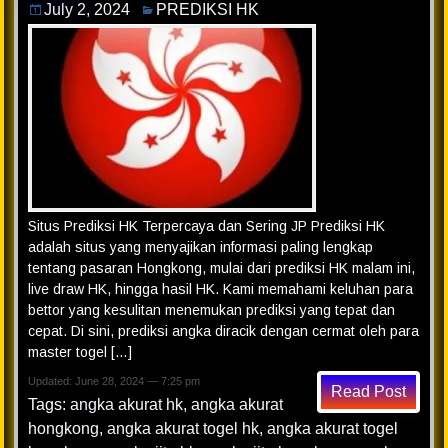
July 2, 2024
PREDIKSI HK
Situs Prediksi HK Terpercaya dan Sering JP Prediksi HK
adalah situs yang menyajikan informasi paling lengkap
tentang pasaran Hongkong, mulai dari prediksi HK malam ini,
live draw HK, hingga hasil HK. Kami memahami keluhan para
bettor yang kesulitan menemukan prediksi yang tepat dan
cepat. Di sini, prediksi angka diracik dengan cermat oleh para
master togel […]
Updated: June 28, 2024 — 7:25 pm
Read Post
Tags:
angka akurat hk
,
angka akurat
hongkong
,
angka akurat togel hk
,
angka akurat togel