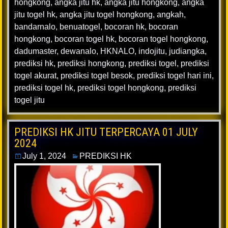
hongkong
,
angka jitu hk
,
angka jitu hongkong
,
angka
jitu togel hk
,
angka jitu togel hongkong
,
angkah
,
bandarnalo
,
benuatogel
,
bocoran hk
,
bocoran
hongkong
,
bocoran togel hk
,
bocoran togel hongkong
,
dadumaster
,
dewanalo
,
HKNALO
,
indojitu
,
judiangka
,
prediksi hk
,
prediksi hongkong
,
prediksi togel
,
prediksi
togel akurat
,
prediksi togel besok
,
prediksi togel hari ini
,
prediksi togel hk
,
prediksi togel hongkong
,
prediksi
togel jitu
PREDIKSI HK JITU TERPERCAYA 01 JULY
2024
July 1, 2024
PREDIKSI HK