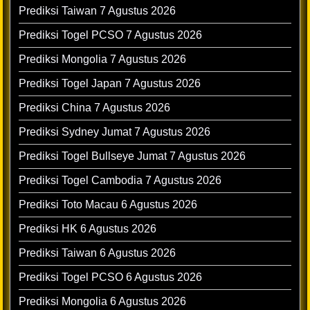
Prediksi Taiwan 7 Agustus 2026
Prediksi Togel PCSO 7 Agustus 2026
Prediksi Mongolia 7 Agustus 2026
Prediksi Togel Japan 7 Agustus 2026
Prediksi China 7 Agustus 2026
Prediksi Sydney Jumat 7 Agustus 2026
Prediksi Togel Bullseye Jumat 7 Agustus 2026
Prediksi Togel Cambodia 7 Agustus 2026
Prediksi Toto Macau 6 Agustus 2026
Prediksi HK 6 Agustus 2026
Prediksi Taiwan 6 Agustus 2026
Prediksi Togel PCSO 6 Agustus 2026
Prediksi Mongolia 6 Agustus 2026