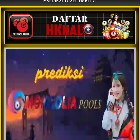
PREDIKSI TOGEL HARI INI