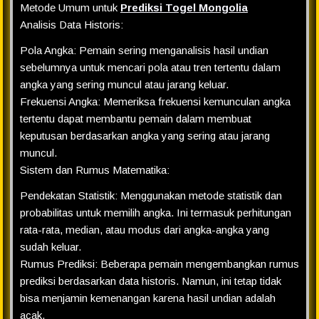
Metode Umum untuk
Prediksi Togel Mongolia
Analisis Data Historis:
Pola Angka: Pemain sering menganalisis hasil undian
sebelumnya untuk mencari pola atau tren tertentu dalam
angka yang sering muncul atau jarang keluar.
Frekuensi Angka: Memeriksa frekuensi kemunculan angka
tertentu dapat membantu pemain dalam membuat
keputusan berdasarkan angka yang sering atau jarang
muncul.
Sistem dan Rumus Matematika:
Pendekatan Statistik: Menggunakan metode statistik dan
probabilitas untuk memilih angka. Ini termasuk perhitungan
rata-rata, median, atau modus dari angka-angka yang
sudah keluar.
Rumus Prediksi: Beberapa pemain mengembangkan rumus
prediksi berdasarkan data historis. Namun, ini tetap tidak
bisa menjamin kemenangan karena hasil undian adalah
acak.