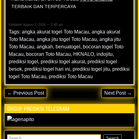
TERBAIK DAN TERPERCAYA
Updated: August 2, 2024 — 5:40 am
Tags:
angka akurat togel Toto Macau
,
angka akurat
Toto Macau
,
angka jitu togel Toto Macau
,
angka jitu
Toto Macau
,
angkah
,
benuatogel
,
bocoran togel Toto
Macau
,
bocoran Toto Macau
,
HKNALO
,
indojitu
,
prediksi togel
,
prediksi togel akurat
,
prediksi togel
besok
,
prediksi togel hari ini
,
prediksi togel jitu
,
prediksi
togel Toto Macau
,
prediksi Toto Macau
← Previous Post
Next Post →
GROUP PREDIKSI TELEGRAM