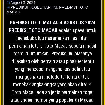
August 3, 2024
PREDIKSI TOGEL HARI INI
,
PREDIKSI TOTO
MACAU
PREDIKSI TOTO MACAU 4 AGUSTUS 2024
PREDIKSI TOTO MACAU
adalah upaya untuk
menebak atau meramalkan hasil dari
permainan lotere Toto Macau sebelum hasil
resmi diumumkan. Prediksi ini biasanya
dilakukan oleh pemain atau pihak tertentu
yang mencoba menganalisis pola atau
menggunakan metode tertentu untuk
menebak angka-angka yang akan ditarik.
Toto Macau adalah jenis permainan togel
atau undian nomor yang populer di Macau.