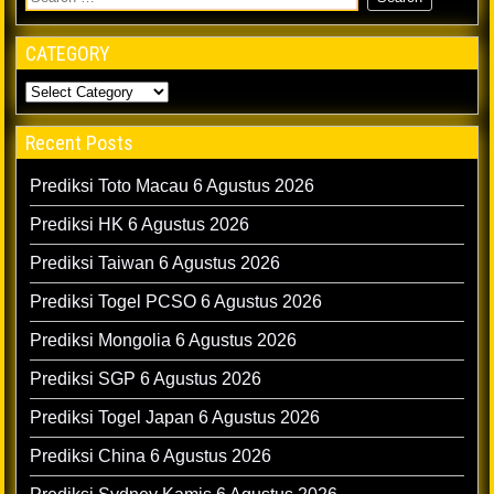
CATEGORY
Recent Posts
Prediksi Toto Macau 6 Agustus 2026
Prediksi HK 6 Agustus 2026
Prediksi Taiwan 6 Agustus 2026
Prediksi Togel PCSO 6 Agustus 2026
Prediksi Mongolia 6 Agustus 2026
Prediksi SGP 6 Agustus 2026
Prediksi Togel Japan 6 Agustus 2026
Prediksi China 6 Agustus 2026