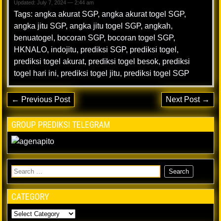
Updated: July 7, 2024 — 2:44 am
Tags:
angka akurat SGP
,
angka akurat togel SGP
,
angka jitu SGP
,
angka jitu togel SGP
,
angkah
,
benuatogel
,
bocoran SGP
,
bocoran togel SGP
,
HKNALO
,
indojitu
,
prediksi SGP
,
prediksi togel
,
prediksi togel akurat
,
prediksi togel besok
,
prediksi
togel hari ini
,
prediksi togel jitu
,
prediksi togel SGP
← Previous Post
Next Post →
GROUP PREDIKSI TELEGRAM
CATEGORY