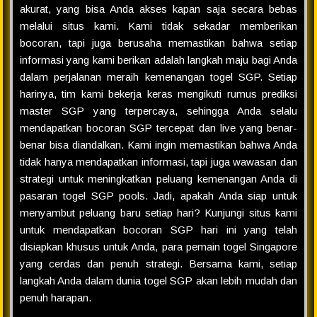
akurat, yang bisa Anda akses kapan saja secara bebas
melalui situs kami. Kami tidak sekadar memberikan
bocoran, tapi juga berusaha memastikan bahwa setiap
informasi yang kami berikan adalah langkah maju bagi Anda
dalam perjalanan meraih kemenangan togel SGP. Setiap
harinya, tim kami bekerja keras mengikuti rumus prediksi
master SGP yang terpercaya, sehingga Anda selalu
mendapatkan bocoran SGP tercepat dan live yang benar-
benar bisa diandalkan. Kami ingin memastikan bahwa Anda
tidak hanya mendapatkan informasi, tapi juga wawasan dan
strategi untuk meningkatkan peluang kemenangan Anda di
pasaran togel SGP pools. Jadi, apakah Anda siap untuk
menyambut peluang baru setiap hari? Kunjungi situs kami
untuk mendapatkan bocoran SGP hari ini yang telah
disiapkan khusus untuk Anda, para pemain togel Singapore
yang cerdas dan penuh strategi. Bersama kami, setiap
langkah Anda dalam dunia togel SGP akan lebih mudah dan
penuh harapan.