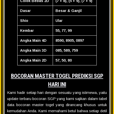
Colok Bebas 2D
(7 + 8), (5 + 9), (7 + 9)
Dasar
Besar & Ganjil
Shio
Ular
Kembar
55, 77, 99
Angka Main 4D
8590, 8905, 0897
Angka Main 3D
085, 589, 759
Angka Main 2D
57, 50, 80
BOCORAN MASTER TOGEL PREDIKSI SGP
HARI INI
Kami hadir setiap hari dengan sesuatu yang istimewa, yaitu
update terbaru bocoran SGP yang kami sajikan dalam tabel
data bocoran master togel yang dirancang khusus untuk
kemudahan Anda. Kami memahami betul bahwa setiap detil