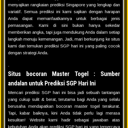
menyajikan rangkaian prediksi Singapore yang lengkap dan
variatif. Semua prediksi ini kami sajikan dengan harapan
Anda dapat memanfaatkannya untuk berbagai jenis
pemasangan. Kami di sini bukan hanya sekedar
memberikan angka, tapi juga mendukung Anda dalam setiap
langkah menuju kemenangan. Jadi, mari berkunjung ke situs
kami dan temukan prediksi SGP hari ini yang paling cocok
dengan strategi Anda.
.
Situs bocoran Master Togel : Sumber
andalan untuk Prediksi SGP Hari Ini
Mencari prediksi SGP hari ini bisa jadi sebuah tantangan
yang cukup sulit & berat, terutama bagi Anda yang selalu
berusaha mendapatkan bocoran master togel terakurat.
Tapi, kabar baiknya, kini Anda tidak perlu lagi merasa
kesulitan! Website kami hadir sebagai jawaban atas
kebutuhan Anda akan prediksi SGP hari ini yang terpercaya