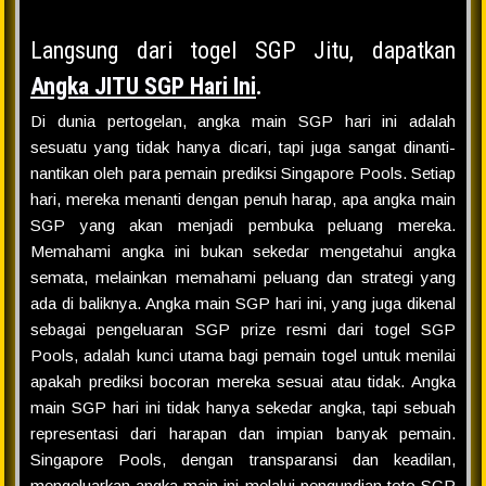
Langsung dari togel SGP Jitu, dapatkan
Angka JITU SGP Hari Ini
.
Di dunia pertogelan, angka main SGP hari ini adalah
sesuatu yang tidak hanya dicari, tapi juga sangat dinanti-
nantikan oleh para pemain prediksi Singapore Pools. Setiap
hari, mereka menanti dengan penuh harap, apa angka main
SGP yang akan menjadi pembuka peluang mereka.
Memahami angka ini bukan sekedar mengetahui angka
semata, melainkan memahami peluang dan strategi yang
ada di baliknya. Angka main SGP hari ini, yang juga dikenal
sebagai pengeluaran SGP prize resmi dari togel SGP
Pools, adalah kunci utama bagi pemain togel untuk menilai
apakah prediksi bocoran mereka sesuai atau tidak. Angka
main SGP hari ini tidak hanya sekedar angka, tapi sebuah
representasi dari harapan dan impian banyak pemain.
Singapore Pools, dengan transparansi dan keadilan,
mengeluarkan angka main ini melalui pengundian toto SGP