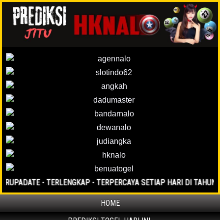
DATE - TERLENGKAP - TERPERCAYA SETIAP HARI DI TAHUN 2024-20
HOME