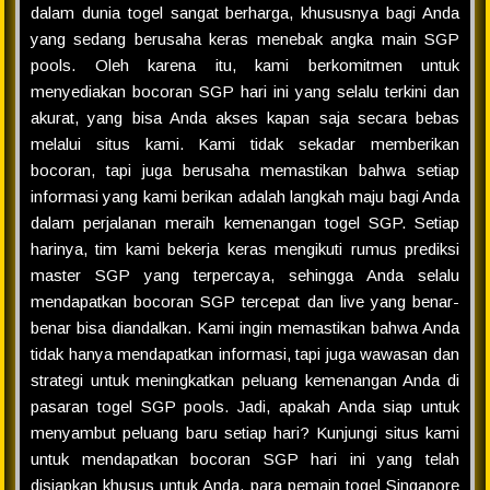
dalam dunia togel sangat berharga, khususnya bagi Anda
yang sedang berusaha keras menebak angka main SGP
pools. Oleh karena itu, kami berkomitmen untuk
menyediakan bocoran SGP hari ini yang selalu terkini dan
akurat, yang bisa Anda akses kapan saja secara bebas
melalui situs kami. Kami tidak sekadar memberikan
bocoran, tapi juga berusaha memastikan bahwa setiap
informasi yang kami berikan adalah langkah maju bagi Anda
dalam perjalanan meraih kemenangan togel SGP. Setiap
harinya, tim kami bekerja keras mengikuti rumus prediksi
master SGP yang terpercaya, sehingga Anda selalu
mendapatkan bocoran SGP tercepat dan live yang benar-
benar bisa diandalkan. Kami ingin memastikan bahwa Anda
tidak hanya mendapatkan informasi, tapi juga wawasan dan
strategi untuk meningkatkan peluang kemenangan Anda di
pasaran togel SGP pools. Jadi, apakah Anda siap untuk
menyambut peluang baru setiap hari? Kunjungi situs kami
untuk mendapatkan bocoran SGP hari ini yang telah
disiapkan khusus untuk Anda, para pemain togel Singapore