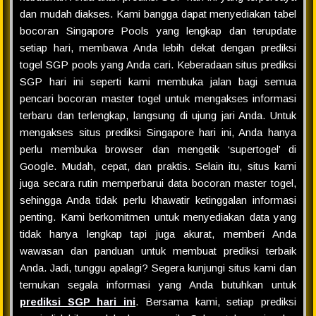
dan mudah diakses. Kami bangga dapat menyediakan tabel
bocoran Singapore Pools yang lengkap dan terupdate
setiap hari, membawa Anda lebih dekat dengan prediksi
togel SGP pools yang Anda cari. Keberadaan situs prediksi
SGP hari ini seperti kami membuka jalan bagi semua
pencari bocoran master togel untuk mengakses informasi
terbaru dan terlengkap, langsung di ujung jari Anda. Untuk
mengakses situs prediksi Singapore hari ini, Anda hanya
perlu membuka browser dan mengetik ‘supertogel’ di
Google. Mudah, cepat, dan praktis. Selain itu, situs kami
juga secara rutin memperbarui data bocoran master togel,
sehingga Anda tidak perlu khawatir ketinggalan informasi
penting. Kami berkomitmen untuk menyediakan data yang
tidak hanya lengkap tapi juga akurat, memberi Anda
wawasan dan panduan untuk membuat prediksi terbaik
Anda. Jadi, tunggu apalagi? Segera kunjungi situs kami dan
temukan segala informasi yang Anda butuhkan untuk
prediksi SGP hari ini
. Bersama kami, setiap prediksi