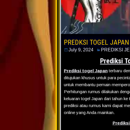
PREDKSI TOGEL JAPAN 
July 9, 2024
PREDIKSI J
Prediksi T
Prediksi togel Japan
terbaru den
ditujukan khusus untuk para pecint
untuk membantu pemain memperol
Perhitungan rumus dilakukan denga
keluaran togel Japan dari tahun ke
prediksi atau rumus kami dapat me
online yang Anda mainkan.
Prediksi