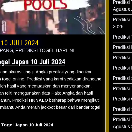
Prediksi
Agustus
Prediksi
2026
Prediksi
10 JULI 2024
Prediksi
EPANG
,
PREDIKSI TOGEL HARI INI
Prediksi
ogel Japan 10 Juli 2024
Prediksi
gan akurasi tinggi. Angka prediksi yang diberikan
Prediksi
a togel online. Prediksi yang kami sediakan dirancang
eh hasil yang memuaskan dan menyenangkan.
Prediksi
n teliti menggunakan data Paito Angka dan hasil
Prediksi
 tahun. Prediksi
HKNALO
berharap bahwa mengikuti
mbantu Anda meraih jackpot besar dari bandar togel
Prediksi
Prediksi
 Togel Japan 10 Juli 2024
Agustus