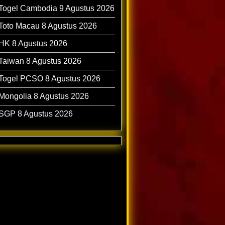
 Togel Cambodia 9 Agustus 2026
 Toto Macau 8 Agustus 2026
 HK 8 Agustus 2026
 Taiwan 8 Agustus 2026
 Togel PCSO 8 Agustus 2026
 Mongolia 8 Agustus 2026
 SGP 8 Agustus 2026