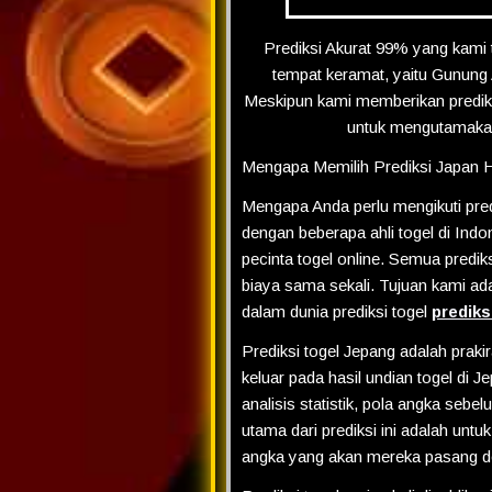
Prediksi Akurat 99% yang kami
tempat keramat, yaitu Gunung A
Meskipun kami memberikan prediks
untuk mengutamakan 
Mengapa Memilih Prediksi Japan H
Mengapa Anda perlu mengikuti pred
dengan beberapa ahli togel di Indo
pecinta togel online. Semua prediks
biaya sama sekali. Tujuan kami a
dalam dunia prediksi togel
prediks
Prediksi togel Jepang adalah prak
keluar pada hasil undian togel di J
analisis statistik, pola angka se
utama dari prediksi ini adalah un
angka yang akan mereka pasang d