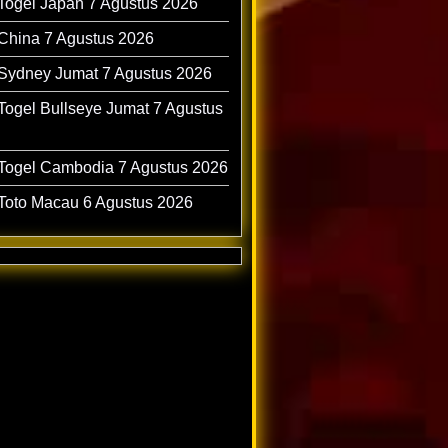
 Togel Japan 7 Agustus 2026
 China 7 Agustus 2026
 Sydney Jumat 7 Agustus 2026
 Togel Bullseye Jumat 7 Agustus
 Togel Cambodia 7 Agustus 2026
 Toto Macau 6 Agustus 2026