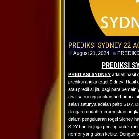
PREDIKSI SYDNEY 22 
August 21, 2024
PREDIKS
PREDIKSI S
PREDIKSI SYDNEY
adalah hasil d
prediksi angka togel Sidney. Hasil 
atau prediksi jitu bagi para pemai
analisa menggunakan berbagai ala
salah satunya adalah paito SDY. 
dengan mudah merumuskan angka m
dalam pengeluaran togel Sidney har
SDY hari ini juga penting untuk m
nomor yang akan keluar. Dengan be