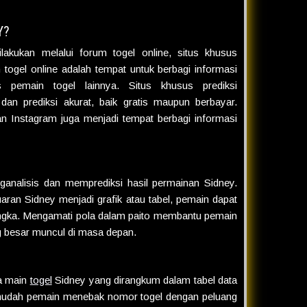
Y?
lakukan melalui forum togel online, situs khusus
 togel online adalah tempat untuk berbagi informasi
s pemain togel lainnya. Situs khusus prediksi
an prediksi akurat, baik gratis maupun berbayar.
n Instagram juga menjadi tempat berbagi informasi
analisis dan memprediksi hasil permainan Sidney.
ran Sidney menjadi grafik atau tabel, pemain dapat
angka. Mengamati pola dalam paito membantu pemain
 besar muncul di masa depan.
a main
togel
Sidney yang dirangkum dalam tabel data
mudah pemain menebak nomor togel dengan peluang