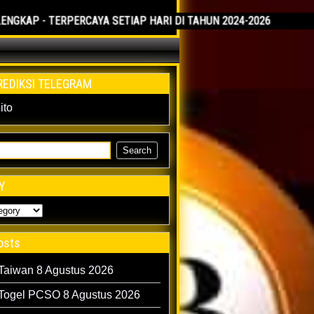
 TERPERCAYA SETIAP HARI DI TAHUN 2024-2026
REDIKSI TELEGRAM
Y
osts
 Taiwan 8 Agustus 2026
 Togel PCSO 8 Agustus 2026