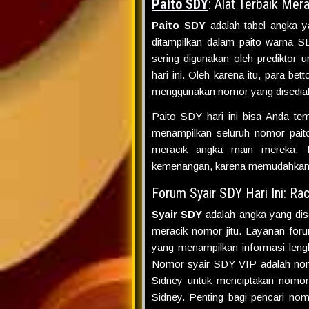
Paito SDY
: Alat Terbaik Mer
Paito SDY
adalah tabel angka y
ditampilkan dalam paito warna S
sering digunakan oleh prediktor
hari ini. Oleh karena itu, para 
menggunakan nomor yang disedia
Paito SDY hari ini bisa Anda tem
menampilkan seluruh nomor pait
meracik angka main mereka. 
kemenangan, karena memudahkan 
Forum Syair SDY Hari Ini: Ra
Syair SDY
adalah angka yang dis
meracik nomor jitu. Layanan for
yang menampilkan informasi leng
Nomor syair SDY VIP adalah nomo
Sidney untuk menciptakan nomor
Sidney. Penting bagi pencari n