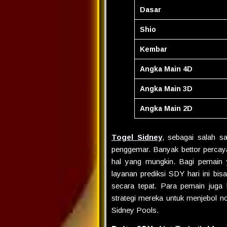
Dasar
Shio
Kembar
Angka Main 4D
Angka Main 3D
Angka Main 2D
Togel Sidney
, sebagai salah sa
penggemar. Banyak bettor perca
hal yang mungkin. Bagi pemain
layanan prediksi SDY hari ini bi
secara tepat. Para pemain jug
strategi mereka untuk menjebol n
Sidney Pools.