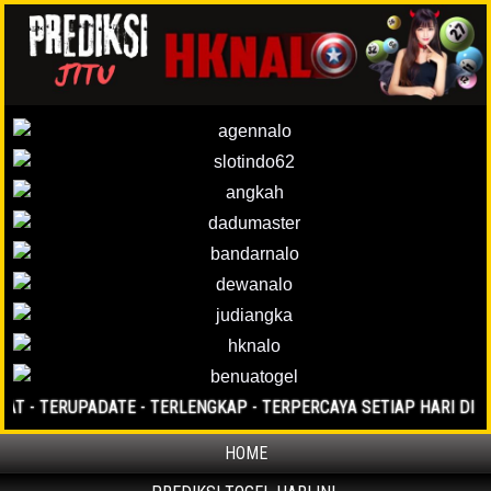
 - TERUPADATE - TERLENGKAP - TERPERCAYA SETIAP HARI DI TAHU
HOME