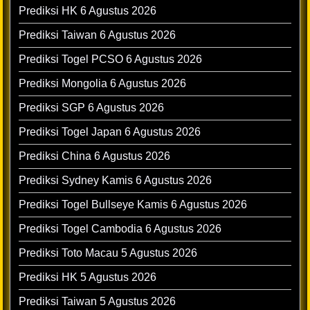
Prediksi HK 6 Agustus 2026
Prediksi Taiwan 6 Agustus 2026
Prediksi Togel PCSO 6 Agustus 2026
Prediksi Mongolia 6 Agustus 2026
Prediksi SGP 6 Agustus 2026
Prediksi Togel Japan 6 Agustus 2026
Prediksi China 6 Agustus 2026
Prediksi Sydney Kamis 6 Agustus 2026
Prediksi Togel Bullseye Kamis 6 Agustus 2026
Prediksi Togel Cambodia 6 Agustus 2026
Prediksi Toto Macau 5 Agustus 2026
Prediksi HK 5 Agustus 2026
Prediksi Taiwan 5 Agustus 2026