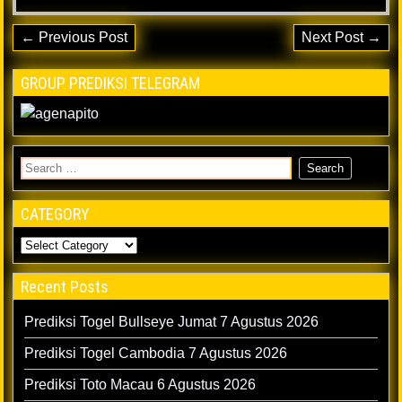
← Previous Post
Next Post →
GROUP PREDIKSI TELEGRAM
CATEGORY
Recent Posts
Prediksi Togel Bullseye Jumat 7 Agustus 2026
Prediksi Togel Cambodia 7 Agustus 2026
Prediksi Toto Macau 6 Agustus 2026