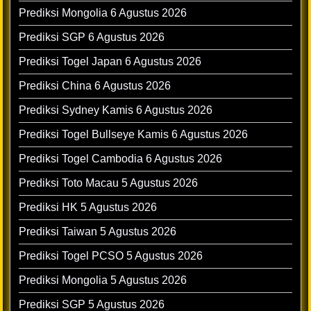
Prediksi Mongolia 6 Agustus 2026
Prediksi SGP 6 Agustus 2026
Prediksi Togel Japan 6 Agustus 2026
Prediksi China 6 Agustus 2026
Prediksi Sydney Kamis 6 Agustus 2026
Prediksi Togel Bullseye Kamis 6 Agustus 2026
Prediksi Togel Cambodia 6 Agustus 2026
Prediksi Toto Macau 5 Agustus 2026
Prediksi HK 5 Agustus 2026
Prediksi Taiwan 5 Agustus 2026
Prediksi Togel PCSO 5 Agustus 2026
Prediksi Mongolia 5 Agustus 2026
Prediksi SGP 5 Agustus 2026