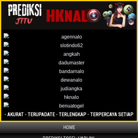
 AKURAT - TERUPADATE - TERLENGKAP - TERPERCAYA SETIAP HARI 
HOME