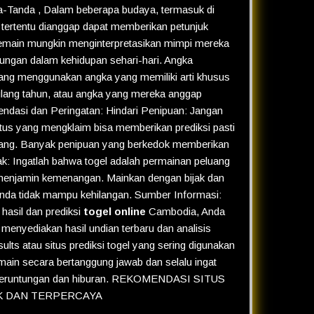
a-Tanda , Dalam beberapa budaya, termasuk di
tertentu dianggap dapat memberikan petunjuk
Pemain mungkin menginterpretasikan mimpi mereka
ungan dalam kehidupan sehari-hari. Angka
ang menggunakan angka yang memiliki arti khusus
, ulang tahun, atau angka yang mereka anggap
asi dan Peringatan: Hindari Penipuan: Jangan
tus yang mengklaim bisa memberikan prediksi pasti
nang. Banyak penipuan yang berkedok memberikan
ak: Ingatlah bahwa togel adalah permainan peluang
menjamin kemenangan. Mainkan dengan bijak dan
nda tidak mampu kehilangan. Sumber Informasi:
 hasil dan prediksi
togel online
Cambodia, Anda
menyediakan hasil undian terbaru dan analisis
ults atau situs prediksi togel yang sering digunakan
rmain secara bertanggung jawab dan selalu ingat
eberuntungan dan hiburan. REKOMENDASI SITUS
K DAN TERPERCAYA