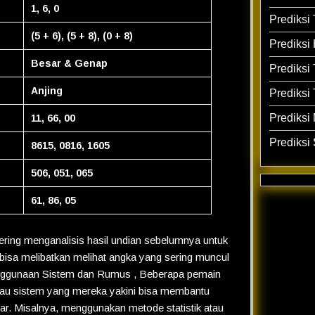
1, 6, 0
Prediksi
(5 + 6), (5 + 8), (0 + 8)
Prediksi
Besar & Genap
Prediksi
Anjing
Prediksi
Prediksi
11, 66, 00
Prediksi
8615, 0816, 1605
506, 051, 065
61, 86, 05
ring menganalisis hasil undian sebelumnya untuk
ni bisa melibatkan melihat angka yang sering muncul
Penggunaan Sistem dan Rumus , Beberapa pemain
u sistem yang mereka yakini bisa membantu
ar. Misalnya, menggunakan metode statistik atau