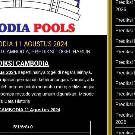
Prediksi
2026
Prediksi
Prediksi
Prediksi
ODIA 11 AGUSTUS 2024
I CAMBODIA
,
PREDIKSI TOGEL HARI INI
Prediksi
DIKSI CAMBODIA
Prediksi
us 2024
, seperti halnya togel di negara lainnya,
Prediksi
erupakan permainan keberuntungan. Namun, ada
Prediksi
oleh pemain untuk mencoba memprediksi angka
 beberapa metode yang umum digunakan: Metode
Prediksi
s Data Historis
Prediksi
CAMBODIA 11 Agustus 2024
Prediksi
2026
5*1*6*8+0
Prediksi