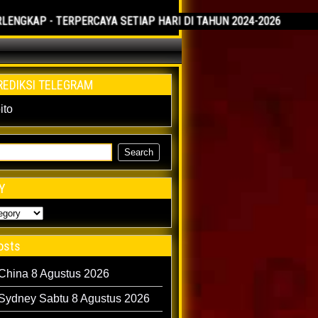
AP - TERPERCAYA SETIAP HARI DI TAHUN 2024-2026
REDIKSI TELEGRAM
Y
osts
 China 8 Agustus 2026
 Sydney Sabtu 8 Agustus 2026