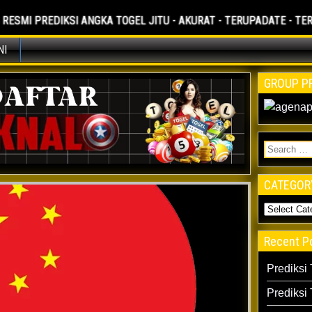
PREDIKSI ANGKA TOGEL JITU - AKURAT - TERUPADATE - TERLENGKA
NI
GROUP P
CATEGOR
Recent P
Prediksi
Prediksi