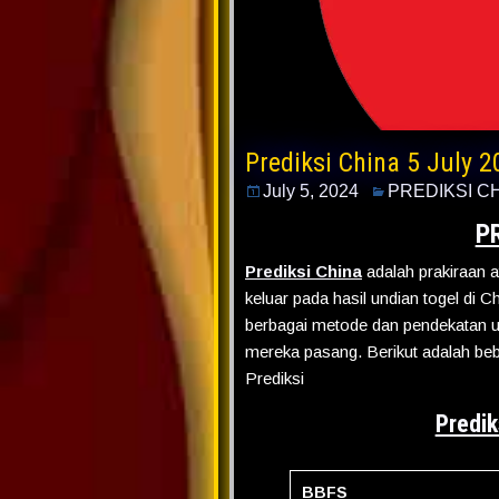
Prediksi China 5 July 
July 5, 2024
PREDIKSI C
P
Prediksi China
adalah prakiraan 
keluar pada hasil undian togel di 
berbagai metode dan pendekatan 
mereka pasang. Berikut adalah beb
Prediksi
Predik
BBFS