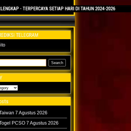
P - TERPERCAYA SETIAP HARI DI TAHUN 2024-2026
REDIKSI TELEGRAM
Y
osts
 Taiwan 7 Agustus 2026
 Togel PCSO 7 Agustus 2026