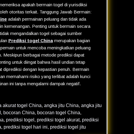
memeriksa apakah bermain togel di yurisdiksi
 oleh otoritas terkait. Tanggung Jawab Bermain:
line
adalah permainan peluang dan tidak ada
n kemenangan. Penting untuk bermain secara
tidak mengandalkan togel sebagai sumber
ulan
Prediksi togel China
merupakan bagian
an pemain untuk mencoba meningkatkan peluang
 Meskipun berbagai metode prediksi dapat
ing untuk diingat bahwa hasil undian tetap
at diprediksi dengan kepastian penuh. Bermain
an memahami risiko yang terlibat adalah kunci
inan ini tanpa mengalami dampak negatif.
 akurat togel China
,
angka jitu China
,
angka jitu
l
,
bocoran China
,
bocoran togel China
,
na
,
prediksi togel
,
prediksi togel akurat
,
prediksi
a
,
prediksi togel hari ini
,
prediksi togel jitu