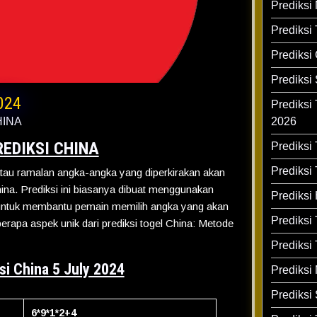
Prediksi
Prediksi
Prediksi
Prediksi
2024
Prediksi
HINA
2026
REDIKSI CHINA
Prediksi
Prediksi
atau ramalan angka-angka yang diperkirakan akan
China. Prediksi ini biasanya dibuat menggunakan
Prediksi
untuk membantu pemain memilih angka yang akan
Prediksi
erapa aspek unik dari prediksi togel China: Metode
Prediksi
si China 5 July 2024
Prediksi
Prediksi
6*9*1*2+4