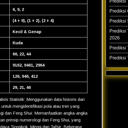
Prediksi
6, 9, 2
Prediksi
(4 + 9), (1 + 2), (2 + 4)
Prediksi
Prediksi
Kecil & Genap
2026
Kuda
Prediksi
66, 22, 44
Prediksi
9162, 9461, 2964
126, 946, 412
29, 21, 46
lisis Statistik: Menggunakan data historis dari
untuk mengidentifikasi pola atau tren yang
ogi dan Feng Shui: Memanfaatkan angka-angka
an prinsip numerologi dan Feng Shui, yang
daya Tiongkok. Mimpi dan Tafsir: Beberapa