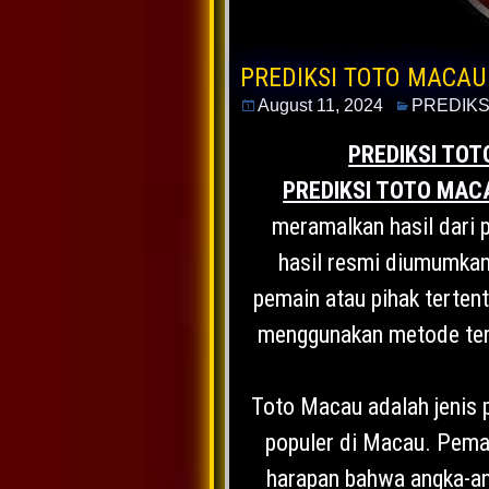
PREDIKSI TOTO MACAU
August 11, 2024
PREDIKSI
PREDIKSI TO
PREDIKSI TOTO MAC
meramalkan hasil dari
hasil resmi diumumkan.
pemain atau pihak terten
menggunakan metode ter
Toto Macau adalah jenis 
populer di Macau. Pema
harapan bahwa angka-an