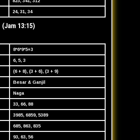
823, 341, 312
24, 31, 34
(Jam 13:15)
8*6*9*5+3
6, 5, 3
(6 + 8), (3 + 6), (3 + 9)
Besar & Ganjil
Naga
33, 66, 88
3985, 6859, 5389
685, 863, 835
93, 63, 56