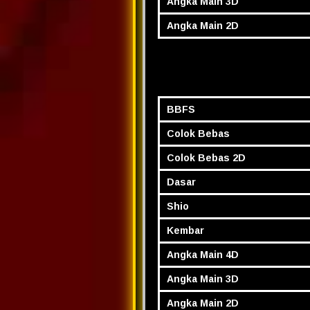
Angka Main 3D
Angka Main 2D
BBFS
Colok Bebas
Colok Bebas 2D
Dasar
Shio
Kembar
Angka Main 4D
Angka Main 3D
Angka Main 2D