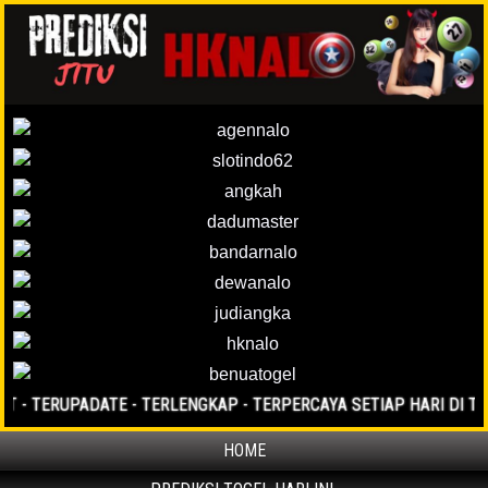
 TERUPADATE - TERLENGKAP - TERPERCAYA SETIAP HARI DI TAHUN
HOME