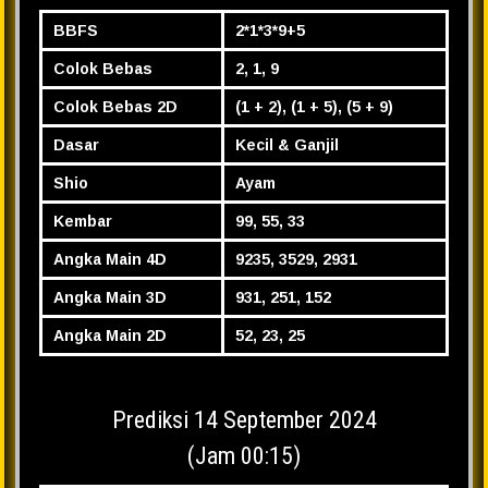
BBFS
2*1*3*9+5
Colok Bebas
2, 1, 9
Colok Bebas 2D
(1 + 2), (1 + 5), (5 + 9)
Dasar
Kecil & Ganjil
Shio
Ayam
Kembar
99, 55, 33
Angka Main 4D
9235, 3529, 2931
Angka Main 3D
931, 251, 152
Angka Main 2D
52, 23, 25
Prediksi 14 September 2024
(Jam 00:15)