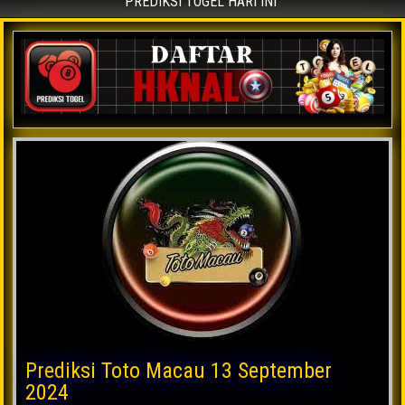
PREDIKSI TOGEL HARI INI
Prediksi Toto Macau 13 September
2024