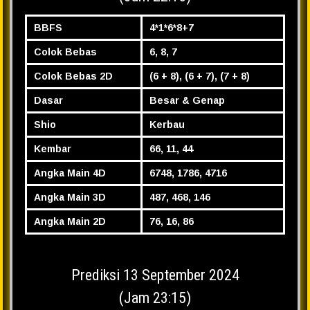
BBFS
4*1*6*8+7
Colok Bebas
6, 8, 7
Colok Bebas 2D
(6 + 8), (6 + 7), (7 + 8)
Dasar
Besar & Genap
Shio
Kerbau
Kembar
66, 11, 44
Angka Main 4D
6748, 1786, 4716
Angka Main 3D
487, 468, 146
Angka Main 2D
76, 16, 86
Prediksi 13 September 2024
(Jam 23:15)