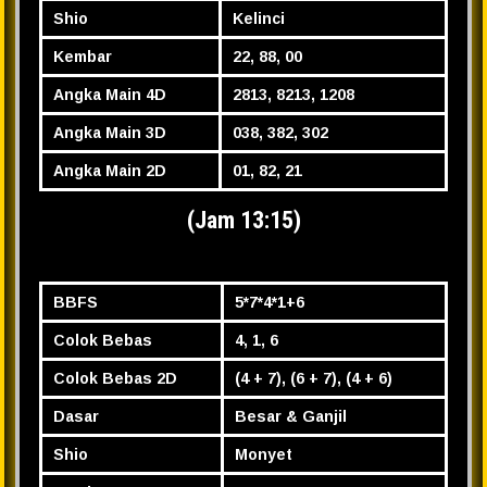
Shio
Kelinci
Kembar
22, 88, 00
Angka Main 4D
2813, 8213, 1208
Angka Main 3D
038, 382, 302
Angka Main 2D
01, 82, 21
(Jam 13:15)
BBFS
5*7*4*1+6
Colok Bebas
4, 1, 6
Colok Bebas 2D
(4 + 7), (6 + 7), (4 + 6)
Dasar
Besar & Ganjil
Shio
Monyet