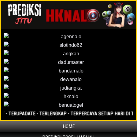
 TERUPADATE - TERLENGKAP - TERPERCAYA SETIAP HARI DI TAHUN 
HOME