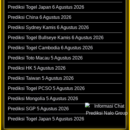
Prediksi Togel Japan 6 Agustus 2026
Prediksi China 6 Agustus 2026
Prediksi Sydney Kamis 6 Agustus 2026
Prediksi Togel Bullseye Kamis 6 Agustus 2026
Prediksi Togel Cambodia 6 Agustus 2026
Prediksi Toto Macau 5 Agustus 2026
Prediksi HK 5 Agustus 2026
Prediksi Taiwan 5 Agustus 2026
Prediksi Togel PCSO 5 Agustus 2026
Prediksi Mongolia 5 Agustus 2026
Prediksi SGP 5 Agustus 2026
Prediksi Togel Japan 5 Agustus 2026