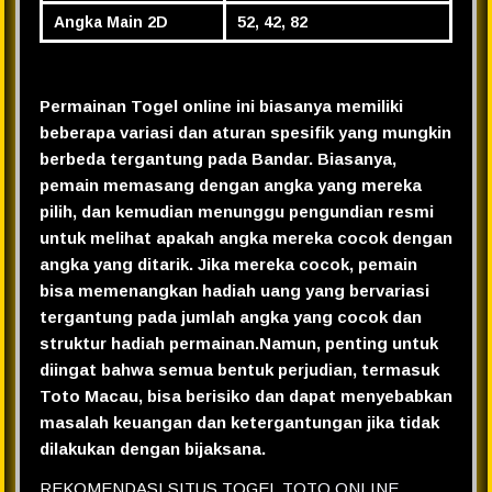
Angka Main 2D
52, 42, 82
Permainan Togel online ini biasanya memiliki
beberapa variasi dan aturan spesifik yang mungkin
berbeda tergantung pada Bandar. Biasanya,
pemain memasang dengan angka yang mereka
pilih, dan kemudian menunggu pengundian resmi
untuk melihat apakah angka mereka cocok dengan
angka yang ditarik. Jika mereka cocok, pemain
bisa memenangkan hadiah uang yang bervariasi
tergantung pada jumlah angka yang cocok dan
struktur hadiah permainan.
Namun, penting untuk
diingat bahwa semua bentuk perjudian, termasuk
Toto Macau, bisa berisiko dan dapat menyebabkan
masalah keuangan dan ketergantungan jika tidak
dilakukan dengan bijaksana.
REKOMENDASI SITUS TOGEL
TOTO ONLINE