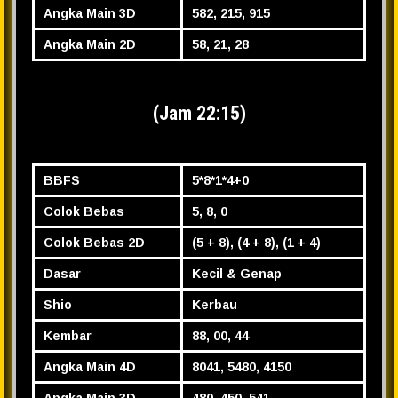
Angka Main 3D
582, 215, 915
Angka Main 2D
58, 21, 28
(Jam 22:15)
BBFS
5*8*1*4+0
Colok Bebas
5, 8, 0
Colok Bebas 2D
(5 + 8), (4 + 8), (1 + 4)
Dasar
Kecil & Genap
Shio
Kerbau
Kembar
88, 00, 44
Angka Main 4D
8041, 5480, 4150