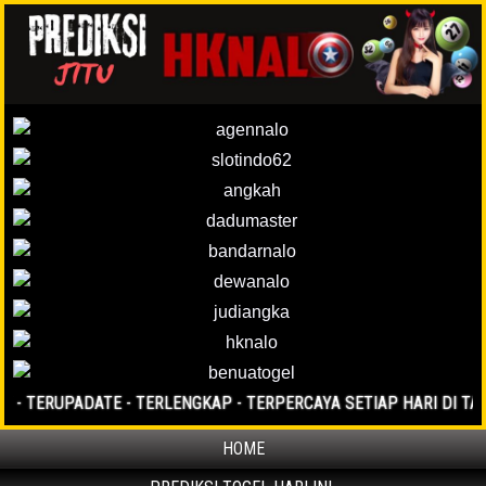
TERUPADATE - TERLENGKAP - TERPERCAYA SETIAP HARI DI TAHUN 
HOME