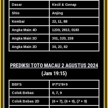
Dasar
Kecil & Genap
Shio
Anjing
Kembar
22, 11, 88
Angka Main 4D
1230, 2813, 0183
Angka Main 3D
301, 320, 238
Angka Main 2D
30, 23, 82
PREDIKSI TOTO MACAU 2 AGUSTUS 2024
(Jam 19:15)
BBFS
6*7*1*8+9
Colok Bebas
6, 7, 9
Colok Bebas 2D
(6 + 7), (6 + 9), (7 + 9)