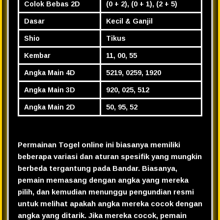
Colok Bebas 2D
(0 + 2), (0 + 1), (2 + 5)
Dasar
Kecil & Ganjil
Shio
Tikus
Kembar
11, 00, 55
Angka Main 4D
5219, 0259, 1920
Angka Main 3D
920, 025, 512
Angka Main 2D
50, 95, 52
Permainan Togel online ini biasanya memiliki
beberapa variasi dan aturan spesifik yang mungkin
berbeda tergantung pada Bandar. Biasanya,
pemain memasang dengan angka yang mereka
pilih, dan kemudian menunggu pengundian resmi
untuk melihat apakah angka mereka cocok dengan
angka yang ditarik. Jika mereka cocok, pemain