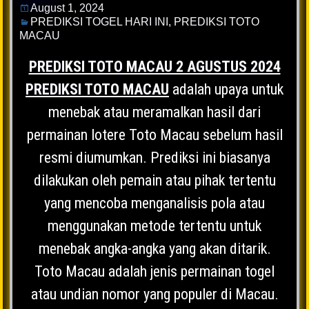
August 1, 2024
PREDIKSI TOGEL HARI INI
,
PREDIKSI TOTO
MACAU
PREDIKSI TOTO MACAU 2 AGUSTUS 2024
PREDIKSI TOTO MACAU
adalah upaya untuk
menebak atau meramalkan hasil dari
permainan lotere Toto Macau sebelum hasil
resmi diumumkan. Prediksi ini biasanya
dilakukan oleh pemain atau pihak tertentu
yang mencoba menganalisis pola atau
menggunakan metode tertentu untuk
menebak angka-angka yang akan ditarik.
Toto Macau adalah jenis permainan togel
atau undian nomor yang populer di Macau.