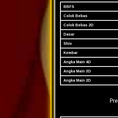
BBFS
Colok Bebas
Colok Bebas 2D
Dasar
Shio
Kembar
Angka Main 4D
Angka Main 3D
Angka Main 2D
Pre