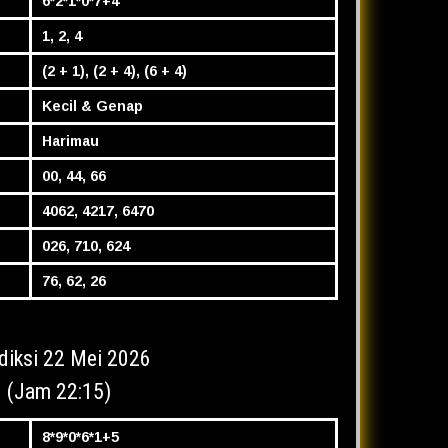
6*2*1*0*7+4
1, 2, 4
(2 + 1), (2 + 4), (6 + 4)
Kecil & Genap
Harimau
00, 44, 66
4062, 4217, 6470
026, 710, 624
76, 62, 26
diksi 22 Mei 2026
(Jam 22:15)
8*9*0*6*1+5