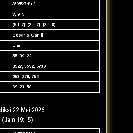
3*9*5*7*8+2
3, 9, 5
(5 + 7), (3 + 7), (3 + 8)
Besar & Ganjil
Ular
55, 99, 22
8927, 3592, 5739
253, 279, 752
39, 23, 58
diksi 22 Mei 2026
(Jam 19:15)