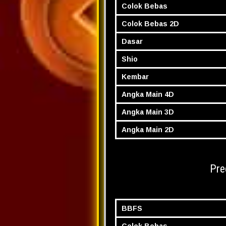
Colok Bebas
Colok Bebas 2D
Dasar
Shio
Kembar
Angka Main 4D
Angka Main 3D
Angka Main 2D
Pre
BBFS