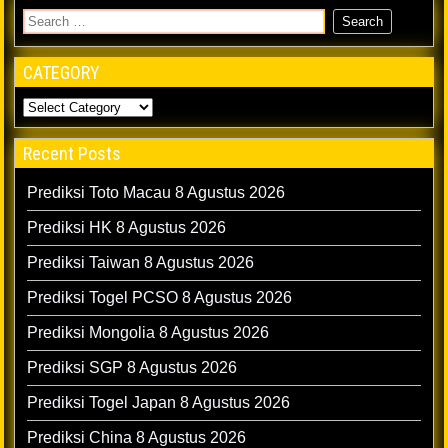
CATEGORY
Recent Posts
Prediksi Toto Macau 8 Agustus 2026
Prediksi HK 8 Agustus 2026
Prediksi Taiwan 8 Agustus 2026
Prediksi Togel PCSO 8 Agustus 2026
Prediksi Mongolia 8 Agustus 2026
Prediksi SGP 8 Agustus 2026
Prediksi Togel Japan 8 Agustus 2026
Prediksi China 8 Agustus 2026