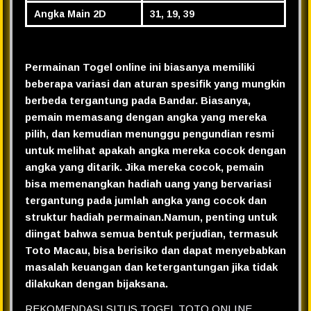
Angka Main 2D
31, 19, 39
Permainan Togel online ini biasanya memiliki
beberapa variasi dan aturan spesifik yang mungkin
berbeda tergantung pada Bandar. Biasanya,
pemain memasang dengan angka yang mereka
pilih, dan kemudian menunggu pengundian resmi
untuk melihat apakah angka mereka cocok dengan
angka yang ditarik. Jika mereka cocok, pemain
bisa memenangkan hadiah uang yang bervariasi
tergantung pada jumlah angka yang cocok dan
struktur hadiah permainan.
Namun, penting untuk
diingat bahwa semua bentuk perjudian, termasuk
Toto Macau, bisa berisiko dan dapat menyebabkan
masalah keuangan dan ketergantungan jika tidak
dilakukan dengan bijaksana.
REKOMENDASI SITUS TOGEL
TOTO ONLINE