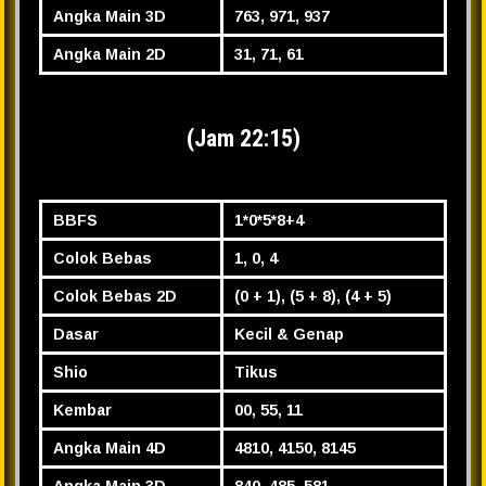
Angka Main 3D
763, 971, 937
Angka Main 2D
31, 71, 61
(Jam 22:15)
BBFS
1*0*5*8+4
Colok Bebas
1, 0, 4
Colok Bebas 2D
(0 + 1), (5 + 8), (4 + 5)
Dasar
Kecil & Genap
Shio
Tikus
Kembar
00, 55, 11
Angka Main 4D
4810, 4150, 8145