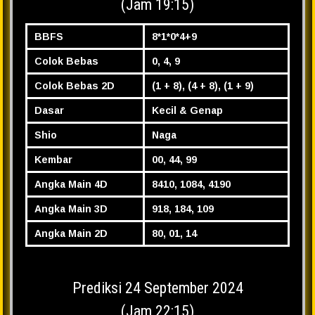
(Jam 19:15)
BBFS
8*1*0*4+9
Colok Bebas
0, 4, 9
Colok Bebas 2D
(1 + 8), (4 + 8), (1 + 9)
Dasar
Kecil & Genap
Shio
Naga
Kembar
00, 44, 99
Angka Main 4D
8410, 1084, 4190
Angka Main 3D
918, 184, 109
Angka Main 2D
80, 01, 14
Prediksi 24 September 2024
(Jam 22:15)