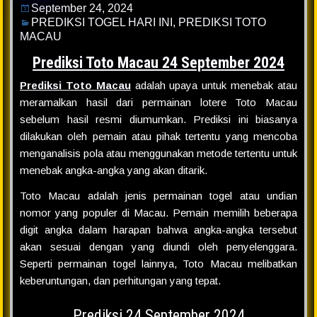
September 24, 2024
PREDIKSI TOGEL HARI INI
,
PREDIKSI TOTO
MACAU
Prediksi Toto Macau 24 September 2024
Prediksi Toto Macau
adalah upaya untuk menebak atau
meramalkan hasil dari permainan lotere Toto Macau
sebelum hasil resmi diumumkan. Prediksi ini biasanya
dilakukan oleh pemain atau pihak tertentu yang mencoba
menganalisis pola atau menggunakan metode tertentu untuk
menebak angka-angka yang akan ditarik.
Toto Macau adalah jenis permainan togel atau undian
nomor yang populer di Macau. Pemain memilih beberapa
digit angka dalam harapan bahwa angka-angka tersebut
akan sesuai dengan yang diundi oleh penyelenggara.
Seperti permainan togel lainnya, Toto Macau melibatkan
keberuntungan, dan perhitungan yang tepat.
Prediksi 24 September 2024