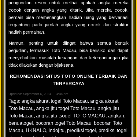
pengundian resmi untuk melihat apakah angka mereka
cocok dengan angka yang ditarik. Jika mereka cocok,
pemain bisa memenangkan hadiah uang yang bervariasi
tergantung pada jumlah angka yang cocok dan struktur
hadiah permainan.
Namun, penting untuk diingat bahwa semua bentuk
perjudian, termasuk Toto Macau, bisa berisiko dan dapat
menyebabkan masalah keuangan dan ketergantungan jika
tidak dilakukan dengan bijaksana.
REKOMENDASI SITUS
TOTO ONLINE
TERBAIK DAN
TERPERCAYA
Updated: September 6, 2024 — 4:44 pm
Tags:
angka akurat togel Toto Macau
,
angka akurat
Toto Macau
,
angka jitu togel Toto Macau
,
angka jitu
Toto Macau
,
angka jitu tsogel TOTO MACAU
,
angkah
,
benuatogel
,
bocoran togel Toto Macau
,
bocoran Toto
Macau
,
HKNALO
,
indojitu
,
prediksi togel
,
prediksi togel