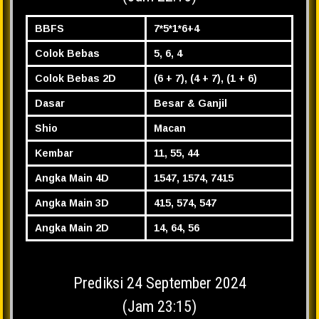
BBFS
7*5*1*6+4
Colok Bebas
5, 6, 4
Colok Bebas 2D
(6 + 7), (4 + 7), (1 + 6)
Dasar
Besar & Ganjil
Shio
Macan
Kembar
11, 55, 44
Angka Main 4D
1547, 1574, 7415
Angka Main 3D
415, 574, 547
Angka Main 2D
14, 64, 56
Prediksi 24 September 2024
(Jam 23:15)