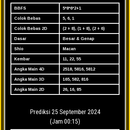
BBFS
5*8*6*2+1
Colok Bebas
5, 6, 1
Colok Bebas 2D
(2 + 8), (1 + 8), (2 + 6)
Dasar
Besar & Genap
Shio
Macan
Kembar
11, 22, 55
Angka Main 4D
2518, 5816, 5812
Angka Main 3D
165, 582, 816
Angka Main 2D
26, 16, 85
Prediksi 25 September 2024
(Jam 00:15)