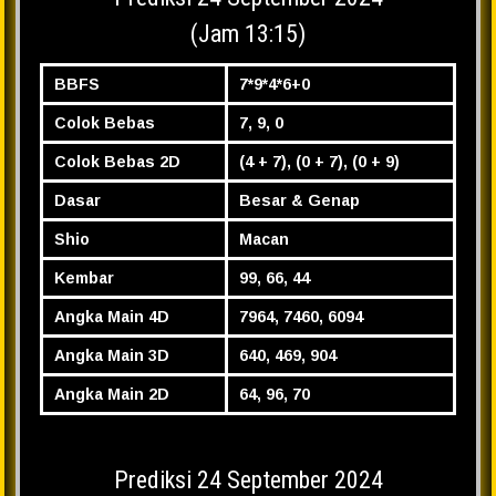
(Jam 13:15)
BBFS
7*9*4*6+0
Colok Bebas
7, 9, 0
Colok Bebas 2D
(4 + 7), (0 + 7), (0 + 9)
Dasar
Besar & Genap
Shio
Macan
Kembar
99, 66, 44
Angka Main 4D
7964, 7460, 6094
Angka Main 3D
640, 469, 904
Angka Main 2D
64, 96, 70
Prediksi 24 September 2024