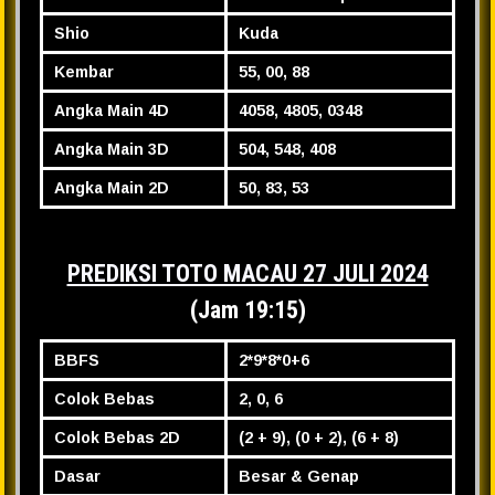
Shio
Kuda
Kembar
55, 00, 88
Angka Main 4D
4058, 4805, 0348
Angka Main 3D
504, 548, 408
Angka Main 2D
50, 83, 53
PREDIKSI TOTO MACAU 27 JULI 2024
(Jam 19:15)
BBFS
2*9*8*0+6
Colok Bebas
2, 0, 6
Colok Bebas 2D
(2 + 9), (0 + 2), (6 + 8)
Dasar
Besar & Genap