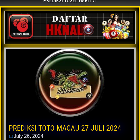
PREDIKSI TOGEL HARI INI
PREDIKSI TOTO MACAU 27 JULI 2024
July 26, 2024