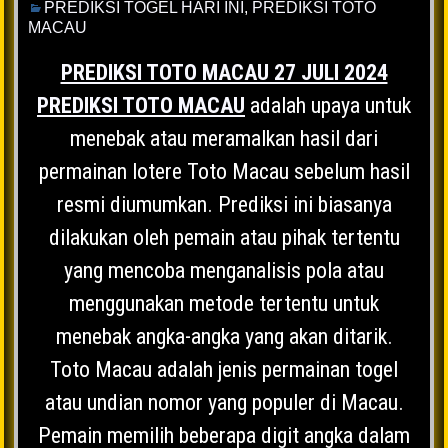
PREDIKSI TOGEL HARI INI
,
PREDIKSI TOTO
MACAU
PREDIKSI TOTO MACAU 27 JULI 2024
PREDIKSI TOTO MACAU
adalah upaya untuk
menebak atau meramalkan hasil dari
permainan lotere Toto Macau sebelum hasil
resmi diumumkan. Prediksi ini biasanya
dilakukan oleh pemain atau pihak tertentu
yang mencoba menganalisis pola atau
menggunakan metode tertentu untuk
menebak angka-angka yang akan ditarik.
Toto Macau adalah jenis permainan togel
atau undian nomor yang populer di Macau.
Pemain memilih beberapa digit angka dalam