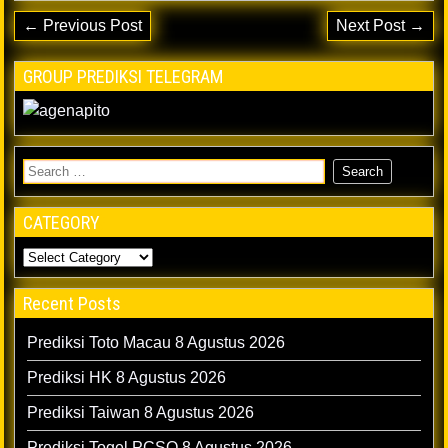
← Previous Post
Next Post →
GROUP PREDIKSI TELEGRAM
CATEGORY
Recent Posts
Prediksi Toto Macau 8 Agustus 2026
Prediksi HK 8 Agustus 2026
Prediksi Taiwan 8 Agustus 2026
Prediksi Togel PCSO 8 Agustus 2026