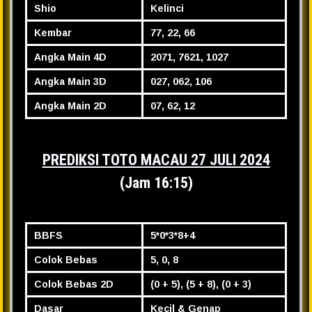
Shio
Kelinci
Kembar
77, 22, 66
Angka Main 4D
2071, 7621, 1027
Angka Main 3D
027, 062, 106
Angka Main 2D
07, 62, 12
PREDIKSI TOTO MACAU 27 JULI 2024
(Jam 16:15)
BBFS
5*0*3*8+4
Colok Bebas
5, 0, 8
Colok Bebas 2D
(0 + 5), (5 + 8), (0 + 3)
Dasar
Kecil & Genap