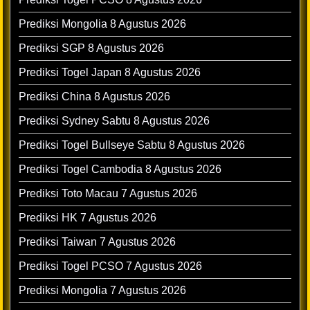
Prediksi Mongolia 8 Agustus 2026
Prediksi SGP 8 Agustus 2026
Prediksi Togel Japan 8 Agustus 2026
Prediksi China 8 Agustus 2026
Prediksi Sydney Sabtu 8 Agustus 2026
Prediksi Togel Bullseye Sabtu 8 Agustus 2026
Prediksi Togel Cambodia 8 Agustus 2026
Prediksi Toto Macau 7 Agustus 2026
Prediksi HK 7 Agustus 2026
Prediksi Taiwan 7 Agustus 2026
Prediksi Togel PCSO 7 Agustus 2026
Prediksi Mongolia 7 Agustus 2026