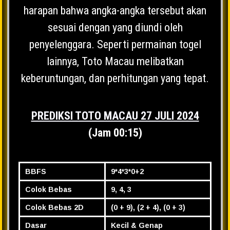
harapan bahwa angka-angka tersebut akan
sesuai dengan yang diundi oleh
penyelenggara. Seperti permainan togel
lainnya, Toto Macau melibatkan
keberuntungan, dan perhitungan yang tepat.
PREDIKSI TOTO MACAU 27 JULI 2024
(Jam 00:15)
BBFS
9*4*3*0+2
Colok Bebas
9, 4, 3
Colok Bebas 2D
(0 + 9), (2 + 4), (0 + 3)
Dasar
Kecil & Genap