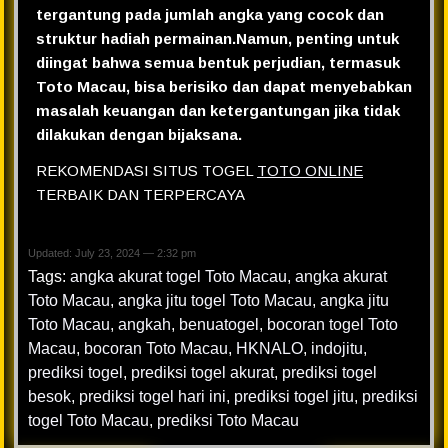
tergantung pada jumlah angka yang cocok dan
struktur hadiah permainan.
Namun, penting untuk
diingat bahwa semua bentuk perjudian, termasuk
Toto Macau, bisa berisiko dan dapat menyebabkan
masalah keuangan dan ketergantungan jika tidak
dilakukan dengan bijaksana.
REKOMENDASI SITUS TOGEL
TOTO ONLINE
TERBAIK DAN TERPERCAYA
Updated: July 23, 2024 — 2:32 pm
Tags:
angka akurat togel Toto Macau
,
angka akurat
Toto Macau
,
angka jitu togel Toto Macau
,
angka jitu
Toto Macau
,
angkah
,
benuatogel
,
bocoran togel Toto
Macau
,
bocoran Toto Macau
,
HKNALO
,
indojitu
,
prediksi togel
,
prediksi togel akurat
,
prediksi togel
besok
,
prediksi togel hari ini
,
prediksi togel jitu
,
prediksi
togel Toto Macau
,
prediksi Toto Macau