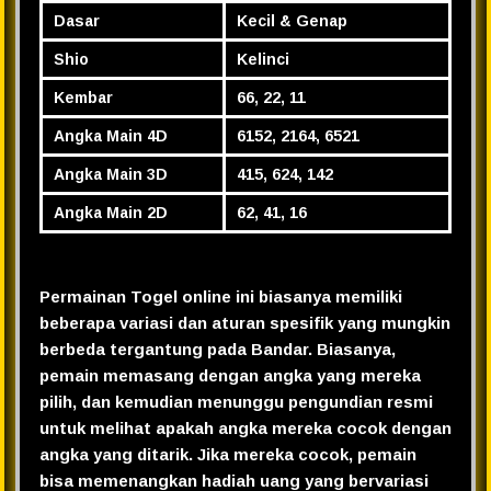
Dasar
Kecil & Genap
Shio
Kelinci
Kembar
66, 22, 11
Angka Main 4D
6152, 2164, 6521
Angka Main 3D
415, 624, 142
Angka Main 2D
62, 41, 16
Permainan Togel online ini biasanya memiliki
beberapa variasi dan aturan spesifik yang mungkin
berbeda tergantung pada Bandar. Biasanya,
pemain memasang dengan angka yang mereka
pilih, dan kemudian menunggu pengundian resmi
untuk melihat apakah angka mereka cocok dengan
angka yang ditarik. Jika mereka cocok, pemain
bisa memenangkan hadiah uang yang bervariasi