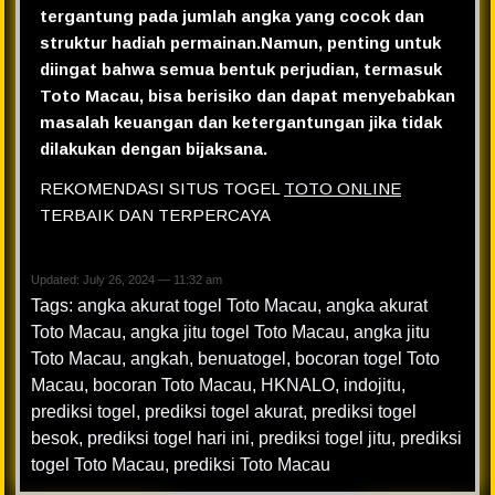
tergantung pada jumlah angka yang cocok dan
struktur hadiah permainan.
Namun, penting untuk
diingat bahwa semua bentuk perjudian, termasuk
Toto Macau, bisa berisiko dan dapat menyebabkan
masalah keuangan dan ketergantungan jika tidak
dilakukan dengan bijaksana.
REKOMENDASI SITUS TOGEL
TOTO ONLINE
TERBAIK DAN TERPERCAYA
Updated: July 26, 2024 — 11:32 am
Tags:
angka akurat togel Toto Macau
,
angka akurat
Toto Macau
,
angka jitu togel Toto Macau
,
angka jitu
Toto Macau
,
angkah
,
benuatogel
,
bocoran togel Toto
Macau
,
bocoran Toto Macau
,
HKNALO
,
indojitu
,
prediksi togel
,
prediksi togel akurat
,
prediksi togel
besok
,
prediksi togel hari ini
,
prediksi togel jitu
,
prediksi
togel Toto Macau
,
prediksi Toto Macau