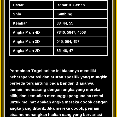
Dasar
Besar & Genap
Shio
Kambing
Kembar
88, 44, 55
Angka Main 4D
7840, 5847, 4508
Angka Main 3D
045, 504, 457
Angka Main 2D
85, 48, 47
Permainan Togel online ini biasanya memiliki
beberapa variasi dan aturan spesifik yang mungkin
berbeda tergantung pada Bandar. Biasanya,
pemain memasang dengan angka yang mereka
pilih, dan kemudian menunggu pengundian resmi
untuk melihat apakah angka mereka cocok dengan
angka yang ditarik. Jika mereka cocok, pemain
bisa memenangkan hadiah uang yang bervariasi