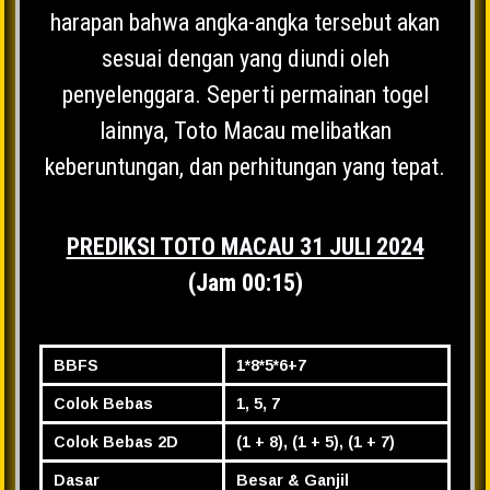
harapan bahwa angka-angka tersebut akan
sesuai dengan yang diundi oleh
penyelenggara. Seperti permainan togel
lainnya, Toto Macau melibatkan
keberuntungan, dan perhitungan yang tepat.
PREDIKSI TOTO MACAU 31 JULI 2024
(Jam 00:15)
BBFS
1*8*5*6+7
Colok Bebas
1, 5, 7
Colok Bebas 2D
(1 + 8), (1 + 5), (1 + 7)
Dasar
Besar & Ganjil