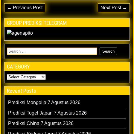
← Previous Post
Next Post →
GROUP PREDIKSI TELEGRAM
CATEGORY
Recent Posts
Prediksi Mongolia 7 Agustus 2026
Prediksi Togel Japan 7 Agustus 2026
Prediksi China 7 Agustus 2026
Prediksi Sydney Jumat 7 Agustus 2026