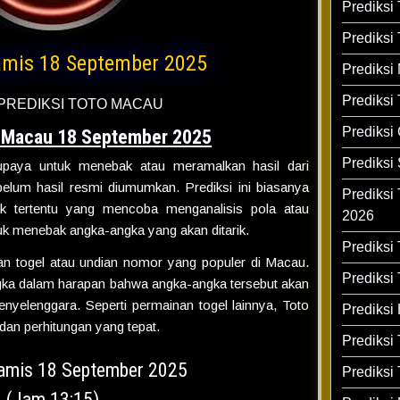
Prediksi
Prediksi
amis 18 September 2025
Prediksi
Prediksi
PREDIKSI TOTO MACAU
Prediksi
o Macau 18 September 2025
Prediksi
paya untuk menebak atau meramalkan hasil dari
elum hasil resmi diumumkan. Prediksi ini biasanya
Prediksi
ak tertentu yang mencoba menganalisis pola atau
2026
k menebak angka-angka yang akan ditarik.
Prediksi
an togel atau undian nomor yang populer di Macau.
Prediksi
gka dalam harapan bahwa angka-angka tersebut akan
enyelenggara. Seperti permainan togel lainnya, Toto
Prediksi
an perhitungan yang tepat.
Prediksi
Kamis 18 September 2025
Prediksi
(Jam 13:15)