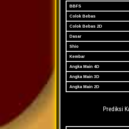
BBFS
Colok Bebas
Colok Bebas 2D
Dasar
Shio
Kembar
Angka Main 4D
Angka Main 3D
Angka Main 2D
Prediksi 