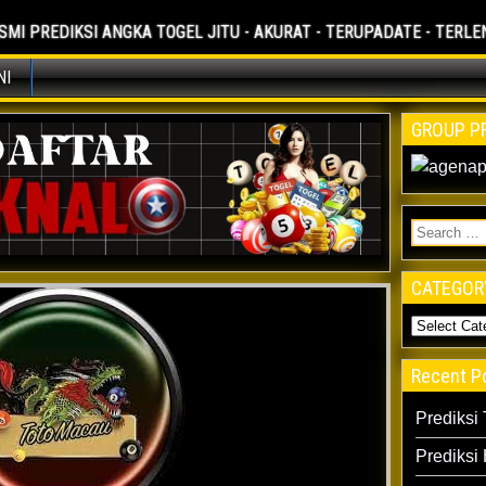
I ANGKA TOGEL JITU - AKURAT - TERUPADATE - TERLENGKAP - TE
NI
GROUP P
CATEGOR
Recent P
Prediksi
Prediksi