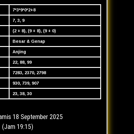
7*3*9*0*2+8
7, 3, 9
(2 + 8), (9 + 8), (9 + 0)
Besar & Genap
Anjing
22, 88, 99
7283, 2370, 2798
930, 739, 907
23, 38, 30
Kamis 18 September 2025
(Jam 19:15)