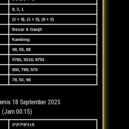
8, 3, 1
(3 + 9), (1 + 5), (8 + 3)
Besar & Ganjil
Kambing
99, 55, 88
5781, 9318, 8753
893, 789, 579
78, 53, 98
Kamis 18 September 2025
(Jam 00:15)
3*2*7*6*1+5