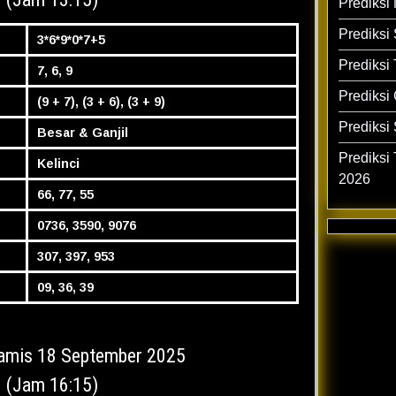
Prediksi
Prediksi
3*6*9*0*7+5
Prediksi
7, 6, 9
Prediksi
(9 + 7), (3 + 6), (3 + 9)
Prediksi
Besar & Ganjil
Prediksi
Kelinci
2026
66, 77, 55
0736, 3590, 9076
307, 397, 953
09, 36, 39
Kamis 18 September 2025
(Jam 16:15)