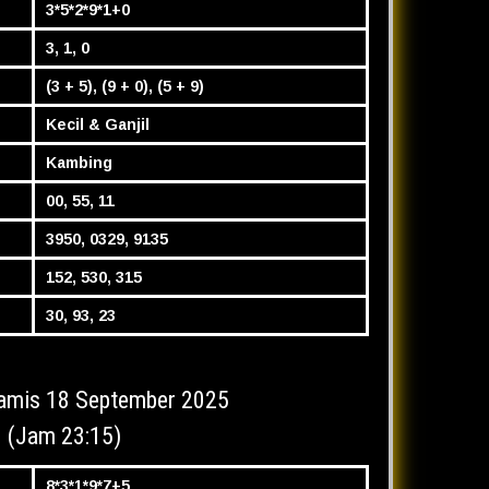
3*5*2*9*1+0
3, 1, 0
(3 + 5), (9 + 0), (5 + 9)
Kecil & Ganjil
Kambing
00, 55, 11
3950, 0329, 9135
152, 530, 315
30, 93, 23
Kamis 18 September 2025
(Jam 23:15)
8*3*1*9*7+5