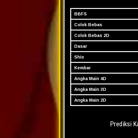
BBFS
Colok Bebas
Colok Bebas 2D
Dasar
Shio
Kembar
Angka Main 4D
Angka Main 3D
Angka Main 2D
Prediksi 