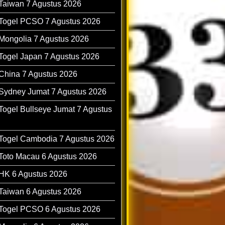
 Taiwan 7 Agustus 2026
 Togel PCSO 7 Agustus 2026
 Mongolia 7 Agustus 2026
 Togel Japan 7 Agustus 2026
 China 7 Agustus 2026
 Sydney Jumat 7 Agustus 2026
 Togel Bullseye Jumat 7 Agustus
 Togel Cambodia 7 Agustus 2026
 Toto Macau 6 Agustus 2026
 HK 6 Agustus 2026
 Taiwan 6 Agustus 2026
 Togel PCSO 6 Agustus 2026