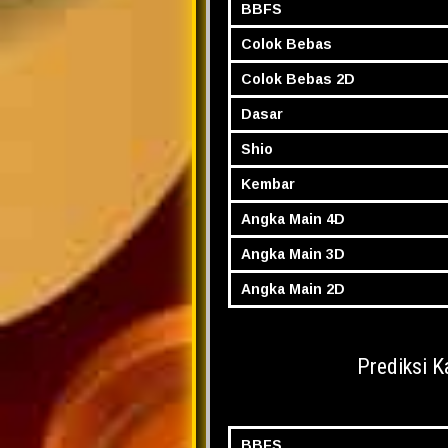
BBFS
Colok Bebas
Colok Bebas 2D
Dasar
Shio
Kembar
Angka Main 4D
Angka Main 3D
Angka Main 2D
Prediksi 
BBFS